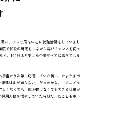
け
へ通い、テレビ局を中心に就職活動をしていまし
学院で和歌の研究をしながら再びチャンスを伺っ
く、100社ほど受けた企業すべてに落ちてしま
へ手当たり次第に応募していた折に、たまたま出
名前を僕達はまだ知らない』だったかな。「アニメっ
詳しくなくても、絵が描けなくてもできる仕事が
esが採用人数を増やしていた時期だったことも幸い