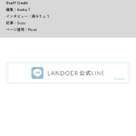
Staff Credit
編集：Asaka.T
インタビュー：満斗りょう
記事：Suzu
ページ運用：Mo.et