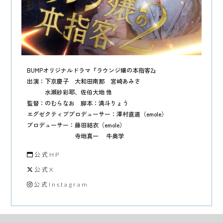
BUMPオリジナルドラマ『ラウンジ嬢の本指客2』
出演：下京慶子 大和田南那 宮崎あみさ
水瀬紗彩耶、佐伯大地 他
監督：のむらなお 脚本：満斗りょう
エグゼクティブプロデューサー：澤村直道（emole）
プロデューサー：藤田結衣（emole）
寺地真一 牛奥学
公式HP
公式X
公式Instagram