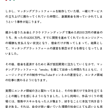
しかし、マッチングプラットフォームを制作していた頃、一緒にサービス
の立ち上げに携わってくれていた仲間に、創業資金を持っていかれてしま
うという事件が起こります。
親から借りたお金とクラウドファンディングで集めた約300万円の資金の
うち、失ったのは200万円。すでに開発を進めてくれていたエンジニアへ
の報酬も支払えない状況となり、借金だけが残ってしまって。結果とし
て、マッチングプラットフォームの運営を断念せざるを得なくなってしま
いました。
その後、借金を返済するために再び受託開発に注力していくなかで、マッ
チングプラットフォーム「emole」を通じて出会った仲間たちとともに、ミ
ュージックビデオの制作やYouTubeチャンネルの運営など、エンタメ領域
の仕事に携わるようになります。
実際にエンタメ領域の方と関わってみると、その仕事だけで生計を立てる
ことの難しさを感じるようになりました。しかし同時に、作品づくりの現
場には、情熱やスキルをもった人が集まり、好きなことに本気で向き合う
姿がある。それは、自分が思い描いていた理想の社会にとても近いとも思