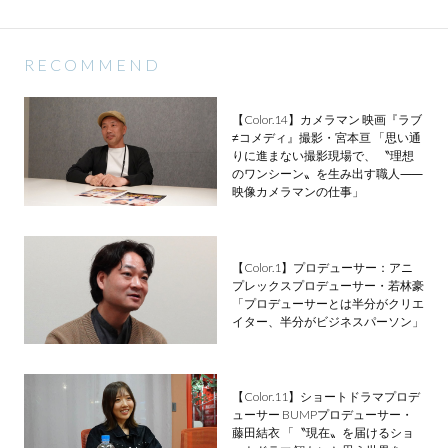
RECOMMEND
【Color.14】カメラマン 映画『ラブ
≠コメディ』撮影・宮本亘 「思い通
りに進まない撮影現場で、 〝理想
のワンシーン〟を生み出す職人⸺
映像カメラマンの仕事」
【Color.1】プロデューサー：アニ
プレックスプロデューサー・若林豪
「プロデューサーとは半分がクリエ
イター、半分がビジネスパーソン」
【Color.11】ショートドラマプロデ
ューサー BUMPプロデューサー・
藤田結衣 「〝現在〟を届けるショ