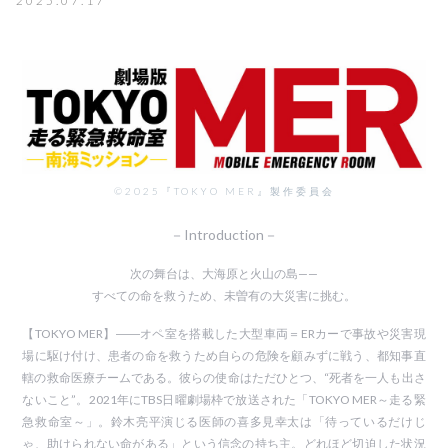
2025.07.17
©2025『TOKYO MER』製作委員会
－Introduction－
次の舞台は、大海原と火山の島——
すべての命を救うため、未曽有の大災害に挑む。
【TOKYO MER】――オペ室を搭載した大型車両＝ERカーで事故や災害現
場に駆け付け、患者の命を救うため自らの危険を顧みずに戦う、都知事直
轄の救命医療チームである。彼らの使命はただひとつ、“死者を一人も出さ
ないこと”。2021年にTBS日曜劇場枠で放送された「TOKYO MER～走る緊
急救命室～」。鈴木亮平演じる医師の喜多見幸太は「待っているだけじ
ゃ、助けられない命がある」という信念の持ち主。どれほど切迫した状況