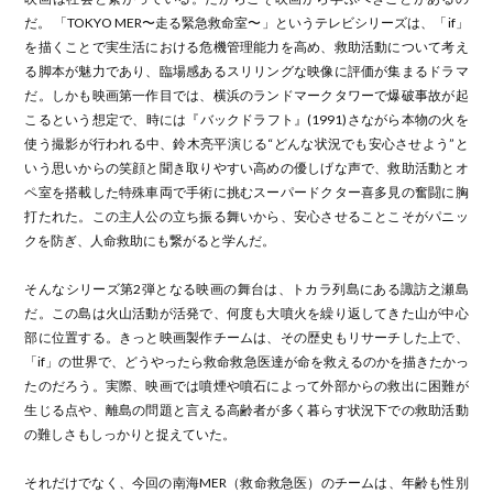
だ。 「TOKYO MER〜走る緊急救命室〜」というテレビシリーズは、「if」
を描くことで実生活における危機管理能力を高め、救助活動について考え
る脚本が魅力であり、臨場感あるスリリングな映像に評価が集まるドラマ
だ。しかも映画第一作目では、横浜のランドマークタワーで爆破事故が起
こるという想定で、時には『バックドラフト』(1991)さながら本物の火を
使う撮影が行われる中、鈴木亮平演じる“どんな状況でも安心させよう”と
いう思いからの笑顔と聞き取りやすい高めの優しげな声で、救助活動とオ
ペ室を搭載した特殊車両で手術に挑むスーパードクター喜多見の奮闘に胸
打たれた。この主人公の立ち振る舞いから、安心させることこそがパニッ
クを防ぎ、人命救助にも繋がると学んだ。
そんなシリーズ第2弾となる映画の舞台は、トカラ列島にある諏訪之瀬島
だ。この島は火山活動が活発で、何度も大噴火を繰り返してきた山が中心
部に位置する。きっと映画製作チームは、その歴史もリサーチした上で、
「if」の世界で、どうやったら救命救急医達が命を救えるのかを描きたかっ
たのだろう。実際、映画では噴煙や噴石によって外部からの救出に困難が
生じる点や、離島の問題と言える高齢者が多く暮らす状況下での救助活動
の難しさもしっかりと捉えていた。
それだけでなく、今回の南海MER（救命救急医）のチームは、年齢も性別