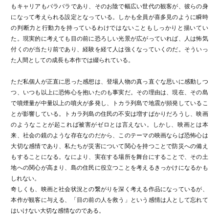
もキャリアもバラバラであり、そのお陰で幅広い世代の観客が、彼らの身
になって考えられる設定となっている。しかも全員が喜多見のように瞬時
の判断力と行動力を持っているわけではないこともしっかりと描いてい
た。現実的に考えても目の前に恐ろしい光景が広がっていれば、人は怖気
付くのが当たり前であり、経験を経て人は強くなっていくのだ。そういっ
た人間としての成長も本作では綴られている。
ただ私個人が正直に思った感想は、登場人物の真っ直ぐな思いに感動しつ
つ、いつも以上に恐怖心を抱いたのも事実だ。その理由は、現在、その島
で噴煙量が中量以上の噴火が多発し、トカラ列島で地震が頻発しているこ
とが影響している。トカラ列島の住民の不安は増すばかりだろうし、映画
のようなことが起これば被害がゼロとは言えない。しかし、映画とは本
来、社会の鏡のような存在なのだから、このテーマの映画ならば恐怖心は
大切な感情であり、私たちが災害について関心を持つことで防災への備え
もすることになる。なにより、実在する場所を舞台にすることで、その土
地への関心が高まり、島の住民に役立つことを考えるきっかけになるかも
しれない。
奇しくも、映画と社会状況との繋がりを深く考える作品になっているが、
本作が観客に与える、「目の前の人を救う」という感情は人として忘れて
はいけない大切な感情なのである。