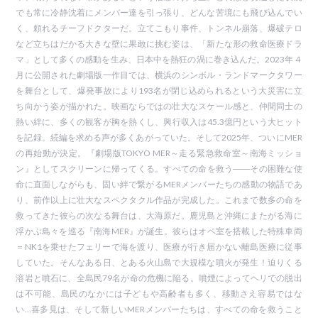
でも常に冷静沈着にメンバー達を引っ張り、どんな苦境にも飛び込んでい
く、頼れるチーフドクターだ。立てこもり事件、トンネル崩落、爆破テロ
など立ちはだかる大きな壁に果敢に挑む姿は、「新たな形の救命医療ドラ
マ」として多くの感動を生み、日本中を熱狂の渦に巻き込んだ。2023年４
月に公開された劇場版一作目では、横浜のシンボル・ランドマークタワー
を舞台として、爆発事故により193名が閉じ込められるという大災害に立
ち向かう姿が描かれた。映画ならではの壮大なスケール感と、仲間同士の
熱い絆に、多くの観客が胸を熱くし、興行収入は45.3億円という大ヒット
を記録。続編を求める声が多くあがっていた。そして2025年、ついにMER
の再始動が決定。『劇場版TOKYO MER～走る緊急救命室～南海ミッショ
ン』としてスクリーンに帰ってくる。すべての命を救う――その困難な使
命に直面しながらも、固い絆で繋がるMERメンバーたちの感動の物語であ
り、前作以上に壮大なスペクタクル作品が完成した。これまで数多の命を
救ってきた彼らの次なる舞台は、大海原だ。鹿児島と沖縄にまたがる海に
浮かぶ島々を巡る『南海MER』が誕生。彼らはオペ室を搭載した特殊車両
＝NK1を乗せたフェリーで海を渡り、医療が行き届かない離島医療に従事
していた。そんなある日、とある火山島で大規模な噴火が発生！迫りくる
溶岩と噴石に、全島民79名が命の危機に陥る。噴煙によってヘリでの脱出
は不可能、島民のなかには子どもや高齢者も多く、移動さえ容易ではな
い…喜多見は、そして新しいMERメンバーたちは、すべての命を救うこと