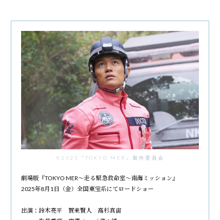
©2025『TOKYO MER』製作委員会
劇場版『TOKYO MER～走る緊急救命室～南海ミッション』
2025年8月1日（金）全国東宝系にてロードショー
出演：鈴木亮平 賀来賢人 高杉真宙