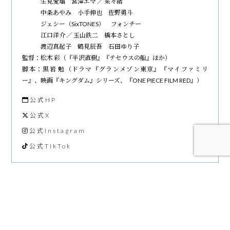
生見愛瑠 宮澤エマ ／ 菜々緒
中条あやみ 小手伸也 佐野勇斗
ジェシー（SixTONES） フォンチー
江口洋介 ／ 玉山鉄二 橋本さとし
渡辺真起子 鶴見辰吾 石田ゆり子
監督：松木 彩（『半沢直樹』『テセウスの船』ほか）
脚本：黒岩 勉（ドラマ『グランメゾン東京』『マイファミリ
ー』、映画『キングダム』シリーズ、『ONE PIECE FILM RED』）
公式HP
公式X
公式Instagram
公式TikTok
一覧に戻る