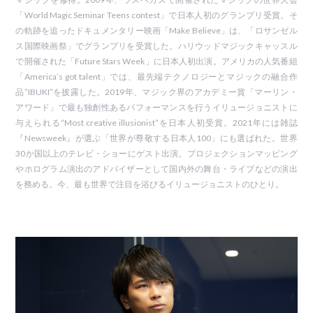
「World Magic Seminar Teens contest」で日本人初のグランプリ受賞。そ
の軌跡を追ったドキュメンタリー映画「Make Believe」は、「ロサンゼル
ス国際映画祭」でグランプリを受賞した。ハリウッドマジックキャッスル
で開催された「Future Stars Week」に日本人初出演。アメリカの人気番組
「America’s got talent」では、最先端テクノロジーとマジックの融合作
品”IBUKI”を披露した。2019年、マジック界のアカデミー賞「マーリン・
アワード」で最も独創性あるパフォーマンスを行うイリュージョニストに
与えられる“Most creative illusionist”を日本人初受賞。2021年には雑誌
『Newsweek』が選ぶ「世界が尊敬する日本人100」にも選ばれた。世界
30か国以上のテレビ・ショーにゲスト出演。プロジェクションマッピング
やホログラム演出のアドバイザーとして国内外の舞台・ライブなどの演出
を務める。今、最も世界で注目を浴びるイリュージョニストのひとり。