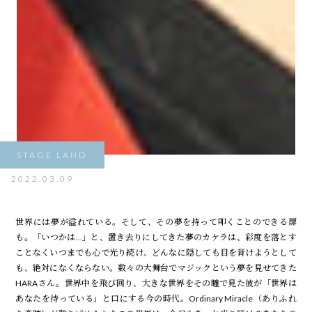
STAGE LAND
2022.03.09
世界には夢が溢れている。そして、その夢を持って叩くことのできる扉
も。「いつかは…」と、置き去りにしてきた夢のカケラは、彩度を落とす
ことなくいつまでも心で光り続け、どんなに隠しても目を背けようとして
も、絶対になくならない。数々の大舞台でマジックという夢を見せてきた
HARAさん。世界中を飛び回り、大きな世界をその瞳で見た彼が「世界は
あなたを待っている」と口にする今の時代。Ordinary Miracle（ありふれ