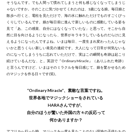
そうなんです。でも人間って慣れてしまうと何も感じなくなってしまうじ
ゃないですか。そのことに気づかせてくれたのは、1歳になる娘。毎日娘と
散歩へ行くと、電柱を見ただけで、海の水に触れただけでものすごくびっ
くりしているんです。娘が毎日前に進んで新しいものに感動している姿を
見て「あ、この感覚、自分にはなくなっていたな」と思って。そこから自
然に目を向けるようになったら、世界がキラキラしているものだらけに見
えるようになったんですよね。いまは毎日、一度生まれ変わったんじゃな
いかと思うくらい新しい発見の連続です。大人になって日常が何気ないも
のになってしまううちに忘れていただけで、実はこの瞬間も奇跡は起こり
続けているんだな、と。英語で『Ordinary Miracle』（ありふれた奇跡）
と言うんですけど、いまはそのミラクルを毎日感じて、娘を驚かせるため
のマジックを作る日々です(笑)。
“Ordinary Miracle”、素敵な言葉ですね。
世界各地でマジックショーをされている
HARAさんですが、
自分のほうが驚いた外国の方々の反応って
何かありますか？
アフリカへ行った時、マジックを一度も見たことのない現地の子供たちの