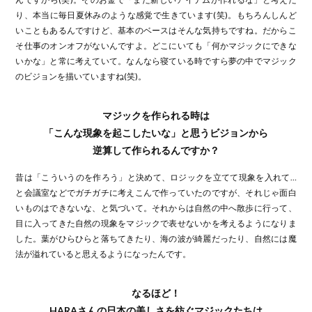
り、本当に毎日夏休みのような感覚で生きています(笑)。もちろんしんど
いこともあるんですけど、基本のベースはそんな気持ちですね。だからこ
そ仕事のオンオフがないんですよ。どこにいても「何かマジックにできな
いかな」と常に考えていて。なんなら寝ている時ですら夢の中でマジック
のビジョンを描いていますね(笑)。
マジックを作られる時は
「こんな現象を起こしたいな」と思うビジョンから
逆算して作られるんですか？
昔は「こういうのを作ろう」と決めて、ロジックを立てて現象を入れて…
と会議室などでガチガチに考えこんで作っていたのですが、それじゃ面白
いものはできないな、と気づいて。それからは自然の中へ散歩に行って、
目に入ってきた自然の現象をマジックで表せないかを考えるようになりま
した。葉がひらひらと落ちてきたり、海の波が綺麗だったり、自然には魔
法が溢れていると思えるようになったんです。
なるほど！
HARAさんの日本の美しさを紡ぐマジックたちは