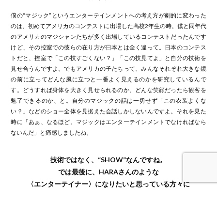
僕の“マジック”というエンターテインメントへの考え方が劇的に変わった
のは、初めてアメリカのコンテストに出場した高校2年生の時。僕と同年代
のアメリカのマジシャンたちが多く出場しているコンテストだったんです
けど、その控室での彼らの在り方が日本とは全く違って。日本のコンテス
トだと、控室で「この技すごくない？」「この技見てよ」と自分の技術を
見せ合うんですよ。でもアメリカの子たちって、みんなそれぞれ大きな鏡
の前に立ってどんな風に立つと一番よく見えるのかを研究しているんで
す。どうすれば身体を大きく見せられるのか、どんな笑顔だったら観客を
魅了できるのか、と。自分のマジックの話は一切せず「この衣装よくな
い？」などのショー全体を見据えた会話しかしないんですよ。それを見た
時に「あぁ、なるほど。マジックはエンターテインメントでなければなら
ないんだ」と痛感しましたね。
技術ではなく、“SHOW”なんですね。
では最後に、HARAさんのような
〈エンターテイナー〉になりたいと思っている方々に
メッセージをいただけますか？
僕が伝えたいのは「世界はあなたを待っているよ」ということ。日本のダ