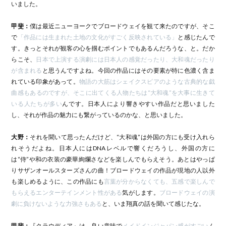
いました。
甲斐：
僕は最近ニューヨークでブロードウェイを観て来たのですが、そこ
で
「作品には生まれた土地の文化がすごく反映されている」
と感じたんで
す。きっとそれが観客の心を掴むポイントでもあるんだろうな、と。だか
らこそ、
日本で上演する演劇には日本人の感覚だったり、大和魂だったり
が含まれる
と思うんですよね。今回の作品にはその要素が特に色濃く含ま
れている印象があって。
物語の大筋はシェイクスピアのような古典的な戯
曲感もあるのですが、そこに出てくる人物たちは“大和魂”を大事に生きて
いる人たちが多い
んです。日本人により響きやすい作品だと思いました
し、それが作品の魅力にも繋がっているのかな、と思いました。
大野：
それを聞いて思ったんだけど、“大和魂”は外国の方にも受け入れら
れそうだよね。日本人にはDNAレベルで響くだろうし、外国の方に
は“侍”や和の衣装の豪華絢爛さなどを楽しんでもらえそう。あとはやっぱ
りサザンオールスターズさんの曲！ブロードウェイの作品が現地の人以外
も楽しめるように、この作品にも
言葉が分からなくても、五感で楽しんで
もらえるエンターテインメント性がある
気がします。
ブロードウェイの演
劇に負けないような力強さもある
と、いま翔真の話を聞いて感じたな。
甲斐：
『クラウディア』は、良い意味で
メイドインジャパン感がすごい
ん