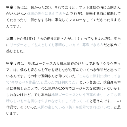
甲斐：
あはは、良かった(笑)。それで言うと、マット運動の時に五朗さん
がだんだんと
体育の先生に見えてきた
んです(笑)。側転する時に補助して
くださったり、何かをする時に率先してフォローをしてくださったりする
んですよ。
大野：
分かる(笑)！「あの岸谷五朗さんが…！？」ってなるよね(笑)。本当
に
リーダーとしても人としても素晴らしい方で、尊敬できる方
だと改めて
感じました。
甲斐：
僕は、地球ゴージャスの反戦三部作のひとつである『クラウディ
ア』は、僕らも皆さんも何かを感じながら育んでいくべき作品だと思って
いるんです。その中で五朗さんが仰っていた
「こんなに演劇に携わってき
て“今やるべき作品”だと思ったのは初めてだ」
という言葉は、僕自身も本
当に共感したことで。今は地球が100％でゴージャスな状態じゃないかも
しれないけれど、でも本当は
地球ゴージャスという言葉の通り、とても素
晴らしいものを僕らは生まれながらにして持っている
と思うんです。この
作品で、そういった
人間の宿している〈美〉を提示できればいいな
、と思
います。