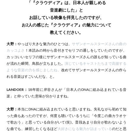
「『クラウディア』は、日本人が親しめる
音楽劇にした」と
お話している映像を拝見したのですが、
お2人の感じた『クラウディア』の魅力について
教えてください。
大野：
やっぱり大きな魅力のひとつは、
サザンオールスターズさんの曲の
カッコよさ
！本読みの時から音付きでセリフの通しをしていたのですが、
カッコいいセリフの後にサザンオールスターズさんの誰もが知っている曲
が流れた瞬間、鳥肌が立ちました。
演じているキャストたちまで高揚する
ような音楽の力を感じましたね。
改めてサザンオールスターズさんの作ら
れる音楽はすごいんだな、と。
LANDOER：
18年前に岸谷さんが「日本人のDNAに組み込まれている音
楽」と仰っていた意味が分かりますね。
大野：
本当にDNAに組み込まれていると思いますね。失礼ながら初めて知
った曲もあったのですが、何度も聴いているうちに「今度この曲カラオケ
で歌おう」と思っている自分がいて(笑)。普段あまり自分が歌わないよう
な曲でも、練習したくなるほど
大好きになる魅力が詰まっている
のだと思