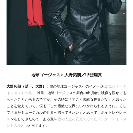
地球ゴージャス × 大野拓朗／甲斐翔真
大野拓朗（以下、大野）：
僕の地球ゴージャスへのイメージは
“エンターテ
インメントの塊”
。以前、地球ゴージャスの舞台の出演者に映像を観せても
らったことがあるのですが、その時に「すごく素敵な世界だな」と思った
ことを覚えていて。僕も「この素敵な世界にいつか出られるように」そし
て「またミュージカルの世界へ帰ってきたい」と思って、ボイトレやレッ
スンをしてきたので、ある意味
僕の人生を変えてくれたエンターテインメ
ントのひとつ
と言えます。