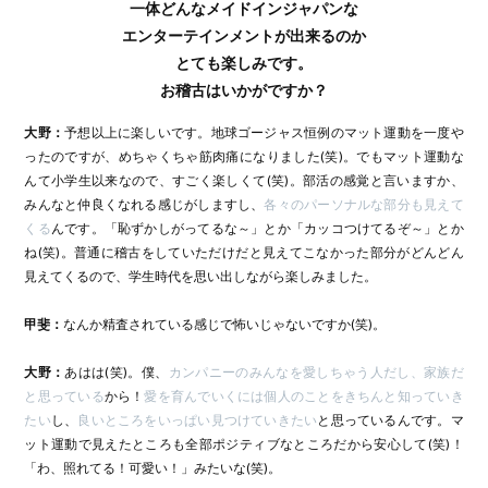
一体どんなメイドインジャパンな
エンターテインメントが出来るのか
とても楽しみです。
お稽古はいかがですか？
大野：
予想以上に楽しいです。地球ゴージャス恒例のマット運動を一度や
ったのですが、めちゃくちゃ筋肉痛になりました(笑)。でもマット運動な
んて小学生以来なので、すごく楽しくて(笑)。部活の感覚と言いますか、
みんなと仲良くなれる感じがしますし、
各々のパーソナルな部分も見えて
くる
んです。「恥ずかしがってるな～」とか「カッコつけてるぞ～」とか
ね(笑)。普通に稽古をしていただけだと見えてこなかった部分がどんどん
見えてくるので、学生時代を思い出しながら楽しみました。
甲斐：
なんか精査されている感じで怖いじゃないですか(笑)。
大野：
あはは(笑)。僕、
カンパニーのみんなを愛しちゃう人だし、家族だ
と思っている
から！
愛を育んでいくには個人のことをきちんと知っていき
たい
し、
良いところをいっぱい見つけていきたい
と思っているんです。マ
ット運動で見えたところも全部ポジティブなところだから安心して(笑)！
「わ、照れてる！可愛い！」みたいな(笑)。