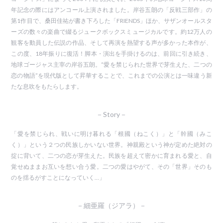
年記念の際にはアンコール上演されました。岸谷五朗の「反戦三部作」の
第1作目で、桑田佳祐が書き下ろした「FRIENDS」ほか、サザンオールスタ
ーズの数々の楽曲で綴るジュークボックスミュージカルです。約12万人の
観客を動員した伝説の作品、そして再演を熱望する声が多かった本作が、
この度、18年振りに復活！脚本・演出を手掛けるのは、前回に引き続き、
地球ゴージャス主宰の岸谷五朗。“愛を禁じられた世界で芽生えた、二つの
恋の物語”を現代版として昇華することで、これまでの公演とは一味違う新
たな息吹をもたらします。
－Story－
「愛を禁じられ、戦いに明け暮れる「根國（ねこく）」と「幹國（みこ
く）」という２つの民族しかいない世界。神親殿という神が定めた絶対の
掟に背いて、二つの恋が芽生えた。民族を超えて密かに育まれる愛と、自
覚せぬままお互いを想い合う愛。二つの愛はやがて、その「世界」そのも
のを揺るがすことになっていく…」
－細亜羅（ジアラ）－