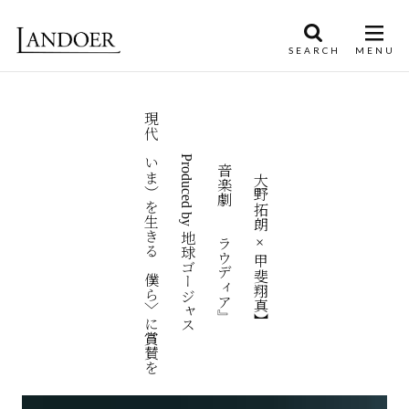
現代（いま）を生きる〈僕ら〉に賞賛を
Produced by 地球ゴージャス
【大野拓朗 × 甲斐翔真】
音楽劇『クラウディア』