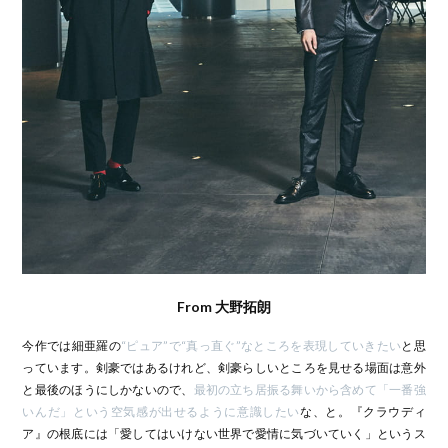
From 大野拓朗
今作では細亜羅の
“ピュア”で“真っ直ぐ”なところを表現していきたい
と思
っています。剣豪ではあるけれど、剣豪らしいところを見せる場面は意外
と最後のほうにしかないので、
最初の立ち居振る舞いから含めて「一番強
いんだ」という空気感が出せるように意識したい
な、と。『クラウディ
ア』の根底には「愛してはいけない世界で愛情に気づいていく」というス