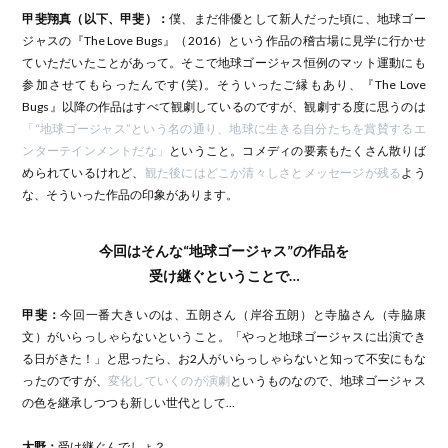
甲斐翔真（以下、甲斐）：
僕、まだ俳優として新人だった頃に、地球ゴー
ジャスの『The Love Bugs』（2016）という作品の稽古場に見学に行かせ
ていただいたことがあって。そこで地球ゴージャス恒例のマット運動にも
参加させてもらったんです(笑)。そういったご縁もあり、『The Love
Bugs』以降の作品はすべて観劇しているのですが、観劇する度に思うのは
「“地球ゴージャス”という名の通り、地球に生きる自分たちを賞賛するエ
ンターテインメントだな」
ということ。コメディの要素もたくさん散りば
められているけれど、
観た後にはどこか清々しさとメッセージが残る
よう
な、そういった作品の印象があります。
今回はそんな“地球ゴージャス”の作品を
受け継ぐということで…
甲斐：
今回一番大きいのは、五朗さん（岸谷五朗）と寺脇さん（寺脇康
文）がいらっしゃらないということ。「やっと地球ゴージャスに出演でき
る日がきた！」と思ったら、お2人がいらっしゃらないと知って不安にもな
ったのですが、
変化していくのが演劇
というものなので、地球ゴージャス
の色を継承しつつも新しい世代として…
大野：
受け継ぐんでしょ？