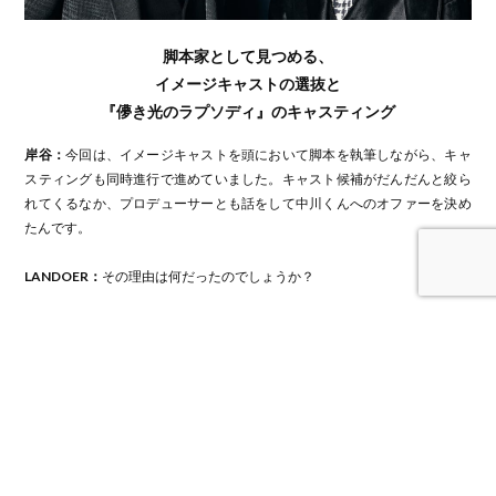
脚本家として見つめる、
イメージキャストの選抜と
『儚き光のラプソディ』のキャスティング
岸谷：
今回は、イメージキャストを頭において脚本を執筆しながら、キャ
スティングも同時進行で進めていました。キャスト候補がだんだんと絞ら
れてくるなか、プロデューサーとも話をして中川くんへのオファーを決め
たんです。
LANDOER：
その理由は何だったのでしょうか？
岸谷：
明治座でやっていた中川くんの初舞台・音楽劇『歌妖曲～中川大志
之丞変化～』（2022）を観たとき、先ほど寺ちゃんも言っていた
“芝居に
対する彼の真摯さ”
が見えたんです。
「あぁ、舞台に対して僕と同じ気持ち
をもった男だな」と。自分の役に対するブレのなさ
がとても素敵で、
「こ
っち側（地球ゴージャス）の芝居もやらせたい！」
と、すぐに思いまし
た。
LANDOER：
お2人からのラブコールですね！初出演の中川さん、3度目の