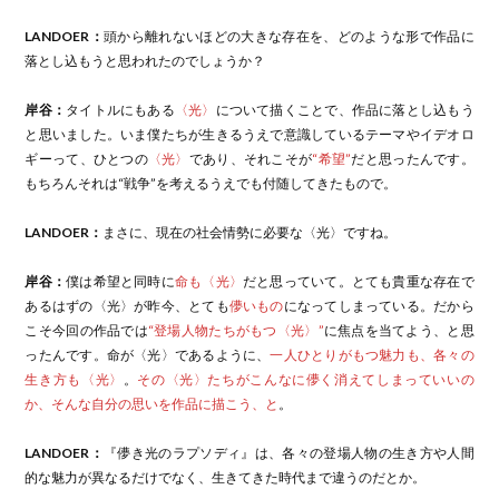
LANDOER：
頭から離れないほどの大きな存在を、どのような形で作品に
落とし込もうと思われたのでしょうか？
岸谷：
タイトルにもある
〈光〉
について描くことで、作品に落とし込もう
と思いました。いま僕たちが生きるうえで意識しているテーマやイデオロ
ギーって、ひとつの
〈光〉
であり、それこそが
“希望”
だと思ったんです。
もちろんそれは“戦争”を考えるうえでも付随してきたもので。
LANDOER：
まさに、現在の社会情勢に必要な〈光〉ですね。
岸谷：
僕は希望と同時に
命も〈光〉
だと思っていて。とても貴重な存在で
あるはずの〈光〉が昨今、とても
儚いもの
になってしまっている。だから
こそ今回の作品では
“登場人物たちがもつ〈光〉”
に焦点を当てよう、と思
ったんです。命が〈光〉であるように、
一人ひとりがもつ魅力も、各々の
生き方も〈光〉
。
その〈光〉たちがこんなに儚く消えてしまっていいの
か、そんな自分の思いを作品に描こう、と
。
LANDOER：
『儚き光のラプソディ』は、各々の登場人物の生き方や人間
的な魅力が異なるだけでなく、生きてきた時代まで違うのだとか。