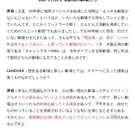
岸谷：
正直、30年前に地球ゴージャスを結成した当時は「もうやる劇場が
ないんじゃない？」というほど、いろいろな劇場で公演をしていくと思っ
ていたんです。とにかくフットワーク軽く、どんどんと演劇を発表してい
くための“ユニット劇団”でもありましたし。でも30年経った現在、行けて
いない劇場がまだまだあって。そんな中でも
『明治座』は、僕が「いつか
作品作りをしてみたい」と思っていた劇場のひとつ
。一方、大阪公演の劇
場である『ＳｋｙシアターMBS』は、今年オープンする新劇場。同じ作品
で新旧どちらの劇場にも立てることが楽しみです。
LANDOER：
歴史ある劇場と新しい劇場とでは、ステージに立った感覚は
違うものなのでしょうか？
岸谷：
本当に不思議なのですが、人が通い慣れた劇場って
声もアクティン
グもすべてが染み込んでいくような感覚
があるんです。一方で、新しい劇
場はそういったものが
跳ね返ってくる感覚
があって。下手すると、自分た
ちのやっていることを拒絶されているような匂いを感じるときすらある、
そのくらい、
劇場側が公演に慣れていなくてびっくりしている雰囲気
があ
るんですよ。