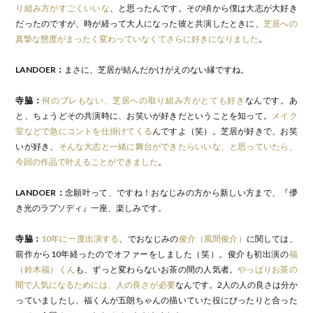
り組み方がすごくいいな
、と思ったんです。その頃から僕は大志が大好き
だったのですが、時が経って大人になった彼と共演したときに、
芝居への
真摯な態度がまったく変わっていなくてさらに好きになりました
。
LANDOER：
まさに、芝居が結んだかけがえのない縁ですね。
寺脇：
何のブレもない、芝居への取り組み方がとても好き
なんです。あ
と、ちょうどその共演時に、お笑いが好きだということを知って。
メイク
室などで急にコントを仕掛けてくる
んですよ（笑）。芝居が好きで、お笑
いが好き、
そんな大志と一緒に舞台ができたらいいな、と思っていたら、
今回の作品で叶えることができました
。
LANDOER：
念願叶って、ですね！おなじみの方から新しい方まで、『儚
き光のラプソディ』一座、楽しみです。
寺脇：
10年に一度出演する
、でおなじみの
俊介（風間俊介）
に関しては、
前作から10年経ったのでオファーをしました（笑）。俊介も初出演の
福
（鈴木福）くん
も、ずっと変わらないお茶の間の人気者。
やっぱりお茶の
間で人気になるためには、人の良さが必要
なんです。2人の人の良さは分か
っていましたし、福くんが五朗ちゃんの描いていた役にぴったりと合った