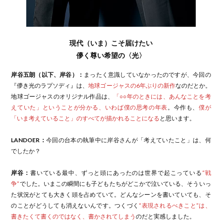
現代（いま）こそ届けたい
儚く尊い希望の〈光〉
岸谷五朗（以下、岸谷）：
まったく意識していなかったのですが、今回の
『儚き光のラプソディ』は、
地球ゴージャスの6年ぶりの新作
なのだとか。
地球ゴージャスのオリジナル作品は、
「○○年のときには、あんなことを考
えていた」ということが分かる、いわば僕の思考の年表
。今作も、
僕が
「いま考えていること」のすべてが描かれることになる
と思います。
LANDOER：
今回の台本の執筆中に岸谷さんが「考えていたこと」は、何
でしたか？
岸谷：
書いている最中、ずっと頭にあったのは世界で起こっている
“戦
争”
でした。いまこの瞬間にも子どもたちがどこかで泣いている、そういっ
た状況がとても大きく頭を占めていて。どんなシーンを書いていても、そ
のことがどうしても消えないんです。つくづく
“表現されるべきこと”は、
書きたくて書くのではなく、書かされてしまう
のだと実感しました。