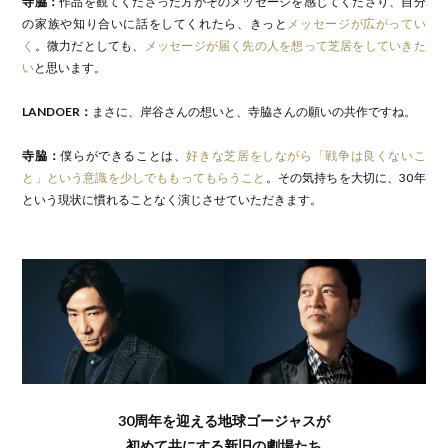
寺脇：
作品を観てくださった方がそのメッセージを感じてくださり、自分
の家族や知り合いに話をしてくれたら、きっと
メッセージが広がってい
く
。微力だとしても、
メッセージが届く先の人を想って芝居をしていきた
い
と思います。
LANDOER：
まさに、岸谷さんの想いと、寺脇さんの願いの共作ですね。
寺脇：
僕らができることは、
好きな芝居をしながら「戦争は良くないこ
と」という意識を少しでももってもらうこと
。その気持ちを大切に、30年
という現状に慣れることなく演じさせていただきます。
30周年を迎える地球ゴージャスが
初めて共にする新旧の劇場たち