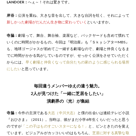
LANDOER：
へぇ～！それは驚きです。
岸谷：
公演を重ね、大きな音を出して、大きな台詞を吐く、それによって
新しかった劇場がだんだん生き物に変わっていく
といいますか。
寺脇：
劇場って、舞台、舞台袖、楽屋など、バックヤードも含めて慣れて
いくのに時間がかかるもの。今回は『明治座』も『ＳｋｙシアターMBS』
も、地球ゴージャスが初めてご一緒する劇場なので、劇場と仲良くなるま
でに時間がかかる気がしているのですが、せっかく公演をさせていただく
からには、
早く劇場と仲良くなって自分たちの家のように感じられる場所
にしたい
と思っています。
毎回違うメンバーゆえの違う魅力。
2人が見つけた「一緒に芝居をしたい」
演劇界の〈光〉が集結
寺脇：
今作の主演である
大志（中川大志）
と僕の出会いは連続テレビ小説
『おひさま』（2011）。当時は、彼がまだ小学6年生くらいだったと思う
のですが
「この子はものすごいスターになる！」
と、ピンときたのを覚え
ています。ビジュアルがカッコいいのはもちろん、
芝居に対する真摯な取