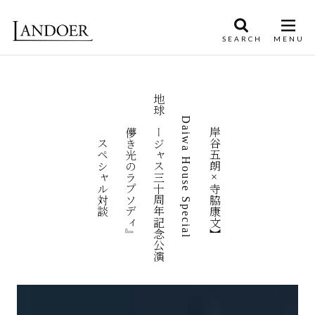
地球ゴージャス三十周年記念公演
【岸谷五朗×寺脇康文】
『儚き光のラプソディ』
Daiwa House Special
スペシャル対談