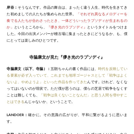
岸谷：
そうなんです。作品の舞台は、まったく違う人生、時代を生きてき
た初めましての人たちが集められた世界。
「それぞれ異なるメロディーを
奏でる人たちが合わさったとき、一体どういったラプソディが生まれるの
か」
というところから、
『儚き光のラプソディ』
というタイトルをつけま
した。今回の出演メンバーが稽古場に集まったときにどうなるか、も、僕
にとっては楽しみのひとつです。
寺脇康文が見た『儚き光のラプソディ』
寺脇康文（以下、寺脇）：
五朗ちゃんの書く作品には、
時代を反映してい
る要素が必ず入っていて、これまでも地球ゴージャスとして「戦争はよく
ないよ、やめようよ」といった作品を作ってきた
んです。けれど、なくな
ってはいないのが現状で。ただ僕が思うのは、僕らの芝居で戦争をなくす
ことは難しくても、
「戦争は良くないことなんだ」と思う人間を増やすこ
とはできる
んじゃないか、ということで。
LANDOER：
確かに。その意識の広がりが、平和に繋がるように思いま
す。