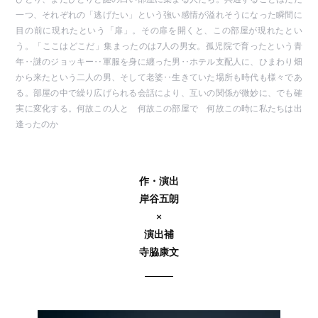
一つ、それぞれの「逃げたい」という強い感情が溢れそうになった瞬間に
目の前に現れたという「扉」。その扉を開くと、この部屋が現れたとい
う。「ここはどこだ」集まったのは7人の男女。孤児院で育ったという青
年‥謎のジョッキー‥軍服を身に纏った男‥ホテル支配人に、ひまわり畑
から来たという二人の男、そして老婆‥生きていた場所も時代も様々であ
る。部屋の中で繰り広げられる会話により、互いの関係が微妙に、でも確
実に変化する。何故この人と 何故この部屋で 何故この時に私たちは出
逢ったのか
作・演出
岸谷五朗
×
演出補
寺脇康文