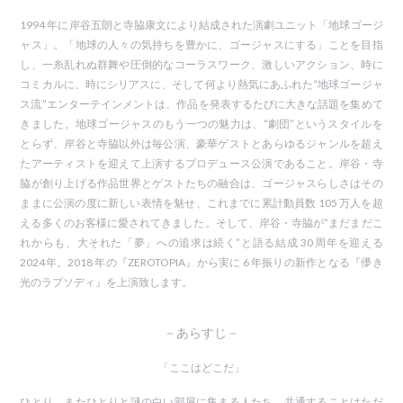
1994 年に岸谷五朗と寺脇康文により結成された演劇ユニット「地球ゴージ
ャス」。「地球の人々の気持ちを豊かに、ゴージャスにする」ことを目指
し、一糸乱れぬ群舞や圧倒的なコーラスワーク、激しいアクション、時に
コミカルに、時にシリアスに、そして何より熱気にあふれた“地球ゴージャ
ス流”エンターテインメントは、作品を発表するたびに大きな話題を集めて
きました。地球ゴージャスのもう一つの魅力は、“劇団”というスタイルを
とらず、岸谷と寺脇以外は毎公演、豪華ゲストとあらゆるジャンルを超え
たアーティストを迎えて上演するプロデュース公演であること。岸谷・寺
脇が創り上げる作品世界とゲストたちの融合は、ゴージャスらしさはその
ままに公演の度に新しい表情を魅せ、これまでに累計動員数 105 万人を超
える多くのお客様に愛されてきました。そして、岸谷・寺脇が“まだまだこ
れからも、大それた「夢」への追求は続く”と語る結成 30 周年を迎える
2024年。2018 年の『ZEROTOPIA』から実に 6 年振りの新作となる『儚き
光のラプソディ』を上演致します。
－あらすじ－
「ここはどこだ」
ひとり、またひとりと謎の白い部屋に集まる人たち。共通することはただ