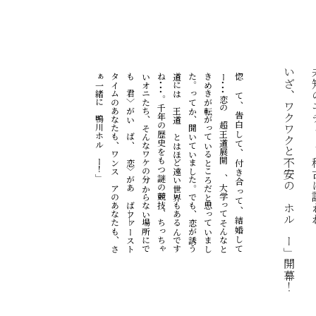
いざ、ワクワクと不安の「ホルモー」開幕！
未知のエチュ
」
惚
れ
て
、
告
白
し
て
、
付
き
合
っ
て
、
結
婚
し
て
ー
･
･
･
恋
の
〝
超
王
道
展
開
〟
、
大
学
っ
て
そ
ん
な
と
き
め
き
が
転
が
っ
て
い
る
と
こ
ろ
だ
と
思
っ
て
い
ま
し
た
。
っ
て
か
、
聞
い
て
い
ま
し
た
。
で
も
、
恋
が
誘
う
道
に
は
〝
王
道
〟
と
は
ほ
ど
遠
い
世
界
も
あ
る
ん
で
す
ね
･
･
･
。
千
年
の
歴
史
を
も
つ
謎
の
競
技
、
ち
っ
ち
ゃ
い
オ
ニ
た
ち
、
そ
ん
な
ワ
ケ
の
分
か
ら
な
い
場
所
に
で
も
〈
君
〉
が
い
れ
ば
、
〈
恋
〉
が
あ
れ
ば
――フ
ァ
ー
ス
ト
タ
イ
ム
の
あ
な
た
も
、
ワ
ン
ス
モ
ア
の
あ
な
た
も
、
さ
ぁ
一
緒
に
「
鴨
川
ホ
ル
モ
ー
！