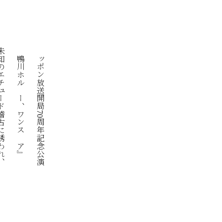
ード稽古に誘われ、
『鴨川ホルモー、ワンスモア』
ニッポン放送開局70周年記念公演