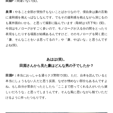
田淵P：
間違いない(笑)。
泉澤：
やること全部が突拍子もないことばかりなので、僕自身は廉の言動
に違和感を抱えっぱなしなんです。でもその違和感を抱えながら演じるの
も案外面白いかも、と思って撮影に臨んでいます（取材は1月下旬）(笑)。
今回はモノローグがすごく多いので、モノローグが入る分の間をとったり
表現をしたりする場面が結構あるんですけど、そのモノローグを聞く度に
「廉、そんなことをいま思ってるの？」や「廉、やばいな」と思うんです
よね(笑)。
あはは(笑)。
田淵さんから見た廉はどんな男の子でしたか？
田淵P：
本当におっしゃる通りクズ野郎で(笑)。ただ、台本を読んでいると
本当にしょうもない人だと思う反面、なぜか憎めない部分もあるんですよ
ね。もし自分が里奈だったとしたら「ここまで想ってくれる人がいたら嬉
しいだろうな」と思ってしまうんです。そんな風に思いながら観ていただ
けるように作ったつもりです。