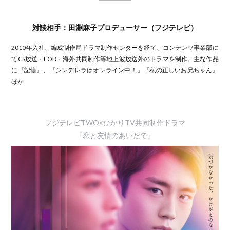
対談相手：田淵麻子プロデューサー（フジテレビ）
2010年入社、編成制作局ドラマ制作センターを経て、コンテンツ事業部に
てCS放送・FOD・海外共同制作等地上波放送外のドラマを制作。主な作品
に『記憶』、『シンデレラはオンライン中！』『私の正しいお兄ちゃん』
ほか
フジテレビTWO×ひかりTV共同制作ドラマ
『恋と友情のあいだで』