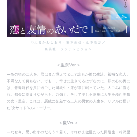
©ふるかわしおり・安本由佳・山本理沙／
集英社 フジテレビジョン
＜里奈Ver.＞
―あの頃の二人を、君はまだ覚えてる…？誰もが羨む生活、裕福な恋人。
不満なんて何もない。でも―。幸せに生きてるはずなのに、私の心の奥に
は、青春時代を共に過ごした同級生・廉が常に眠っていた。人ごみに流さ
れ、都会に染まりながらも、力強く、そして少し不器用に人生を歩む美貌
の女・里奈。これは、悪戯に交差する二人の男女の人生を、リアルに描い
た“女サイド”のストーリー。
＜廉Ver.＞
―なぜ今、思い出すのだろう？若く、それゆえ傲慢だった同級生・相沢里