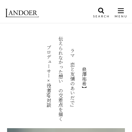
〝伝えられなかった想い〟の交差点を描く
ドラマ『恋と友情のあいだで』
プロデューサー×役者SP対談
【泉澤祐希】