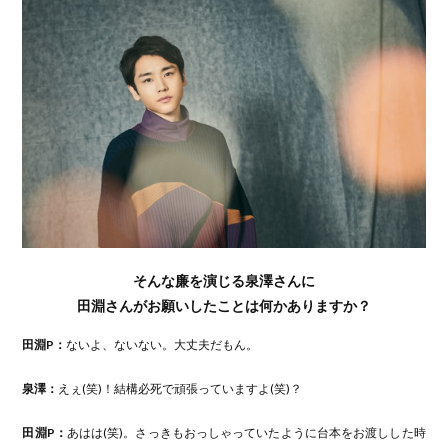
そんな廉を演じる泉澤さんに
田淵さんがお願いしたことは何かありますか？
田淵P：
ないよ、ないない。大丈夫だもん。
泉澤：
えぇ(笑)！結構必死で頑張っていますよ(笑)？
田淵P：
あはは(笑)。さっきもおっしゃっていたように台本をお渡しした時