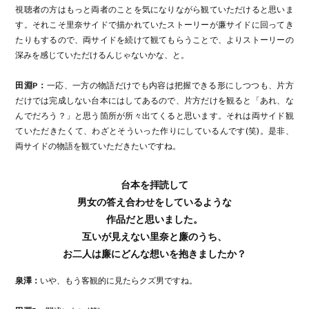
視聴者の方はもっと両者のことを気になりながら観ていただけると思いま
す。それこそ里奈サイドで描かれていたストーリーが廉サイドに回ってき
たりもするので、両サイドを続けて観てもらうことで、よりストーリーの
深みを感じていただけるんじゃないかな、と。
田淵P：
一応、一方の物語だけでも内容は把握できる形にしつつも、片方
だけでは完成しない台本にはしてあるので、片方だけを観ると「あれ、な
んでだろう？」と思う箇所が所々出てくると思います。それは両サイド観
ていただきたくて、わざとそういった作りにしているんです(笑)。是非、
両サイドの物語を観ていただきたいですね。
台本を拝読して
男女の答え合わせをしているような
作品だと思いました。
互いが見えない里奈と廉のうち、
お二人は廉にどんな想いを抱きましたか？
泉澤：
いや、もう客観的に見たらクズ男ですね。