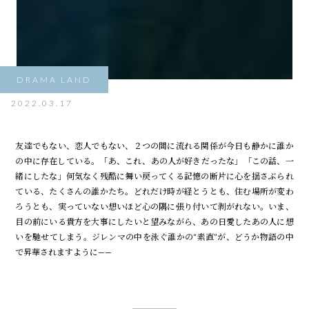
DRAMA LAND
2022.03.17
友達でもない、恋人でもない、２つの間に流れる関係が今日も静かに誰か
の中に存在している。「あ、これ、あの人が好きだったな」「この話、一
緒にしたな」何気なく残酷に舞い戻ってくる記憶の断片に心を揺さぶられ
ている、たくさんの誰かたち。どれだけ時が経とうとも、住む場所が変わ
ろうとも、実っていない想いほど心の隅に張り付いて剥がれない。いま、
目の前にいる貴方を大事にしたいと望みながら、あの日愛したあの人に想
いを馳せてしまう。ジレンマの中を泳ぐ誰かの“素直”が、どうか物語の中
で昇華されますように——