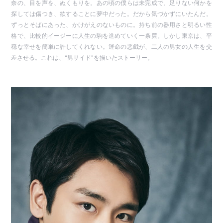
奈の、目を声を、ぬくもりを。あの頃の僕らは未完成で、足りない何かを
探しては傷つき、欲することに夢中だった。だから気づかずにいたんだ。
ずっとそばにあった、かけがえのないものに。持ち前の器用さと明るい性
格で、比較的イージーに人生の駒を進めていく一条廉。しかし東京は、平
穏な幸せを簡単に許してくれない。運命の悪戯が、二人の男女の人生を交
差させる。これは、“男サイド”を描いたストーリー。