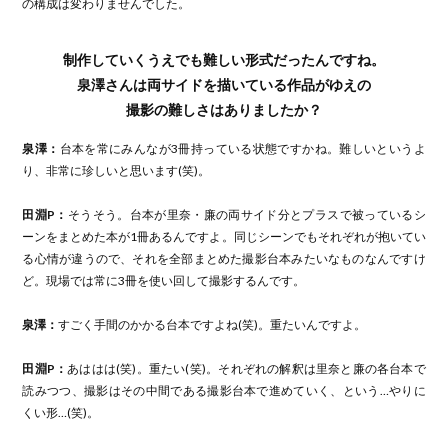
の構成は変わりませんでした。
制作していくうえでも難しい形式だったんですね。
泉澤さんは両サイドを描いている作品がゆえの
撮影の難しさはありましたか？
泉澤：
台本を常にみんなが3冊持っている状態ですかね。難しいというよ
り、非常に珍しいと思います(笑)。
田淵P：
そうそう。台本が里奈・廉の両サイド分とプラスで被っているシ
ーンをまとめた本が1冊あるんですよ。同じシーンでもそれぞれが抱いてい
る心情が違うので、それを全部まとめた撮影台本みたいなものなんですけ
ど。現場では常に3冊を使い回して撮影するんです。
泉澤：
すごく手間のかかる台本ですよね(笑)。重たいんですよ。
田淵P：
あははは(笑)。重たい(笑)。それぞれの解釈は里奈と廉の各台本で
読みつつ、撮影はその中間である撮影台本で進めていく、という…やりに
くい形…(笑)。