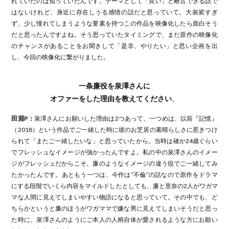
れていたのは知っていたんです。テーマとして「良い」と断言できる話で
はないけれど、身近に存在しうる感情の話だと思っていて。大袈裟すぎ
ず、少し憧れてしまうような要素を持つこの作品を映像化したら面白そう
だと思ったんですよね。そう思っていたタイミングで、まだ原作の映像化
のチャンスがあることをお聞きして「是非、やりたい」と思い企画を出
し、今回の映像化に繋がりました。
一条廉役を泉澤さんに
オファーをした理由を教えてください
。
田淵P：
泉澤さんにお願いした理由は2つあって、一つめは、以前『記憶』
（2018）という作品でご一緒した時に彼のお芝居の素晴らしさに惹きつけ
られて「またご一緒したいな」と思っていたから。当時は確か24歳ぐらい
でフレッシュなイメージが強かったんですよ。私の中の泉澤さんのイメー
ジがフレッシュだからこそ、廉のようなイメージの違う役でご一緒してみ
たかったんです。あともう一つは、今作は“不倫”の話なので原作をドラマ
にする段階でいくら内容をマイルドしたとしても、廉と里奈の2人がワガマ
マな人間に見えてしまいやすい物語になると思っていて。その中でも、ど
ちらかというと廉のほうがワガママで嫌な男に見えてしまいそうだと思っ
た時に、泉澤さんのようにご本人の人柄自体が愛されるような方にお願い