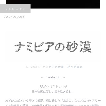
LINE GIFT
2024.09.05
（C) 2024「ナミビアの砂漠」製作委員会
－Introduction－
2人のケミストリーが
日本映画に新しい風を吹き込む！
わずか19歳という若さで撮影、初監督した『あみこ』(2017)は PFF アワー
ドで観客賞を受賞、その後第68回ベルリン国際映画祭のフォーラム部門に