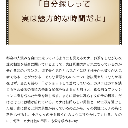
都会の人混みを自由に走っているようにも見えるカナ。お茶をしながら友
達の相談を親身に聞いているようで、実は周囲の声が気になっているのが
分かる音のバランス。街で会う男性とも気さくに話す様子から彼女が人気
者であることが分かる。そんな冒頭からのシーンには説明セリフなんか存
在せず、当たり前の一日がショットして連なっている。カメラはカナを演
じる河合優実の表情の些細な変化を捉えるかと思うと、都会的なファッシ
ョンに身を包んだ全身を映し出す。まさに都会に暮らす女の子の日常。だ
けどそこには嘘が紛れている。カナは彼氏らしい男性と一緒に夜を過ごし
た後、家に帰ると別の男性が待っているのだから。その男性はカナの為に
料理も作るし、小さな女の子を扱うかのように甘やかしてくれる。なの
に、何故、カナは他の男性にも愛を求めるのか。