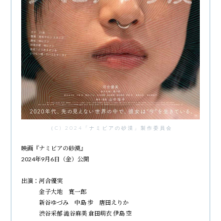
（C) 2024「ナミビアの砂漠」製作委員会
映画『ナミビアの砂漠』
2024年9月6日（金）公開
出演：河合優実
金子大地 寛一郎
新谷ゆづみ 中島 歩 唐田えりか
渋谷采郁 澁谷麻美 倉田萌衣 伊島 空