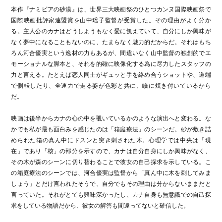
本作『ナミビアの砂漠』は、世界三大映画祭のひとつカンヌ国際映画祭で
国際映画批評家連盟賞を山中瑶子監督が受賞した。その理由がよく分か
る。主人公のカナはどうしようもなく愛に飢えていて、自分にしか興味が
なく夢中になることもないのに、たまらなく魅力的だからだ。それはもち
ろん河合優実という逸材の力もあるが、間違いなく山中監督の独創的でエ
モーショナルな脚本と、それを的確に映像化する為に尽力したスタッフの
力と言える。たとえば恋人同士がギュッと手を絡め合うショットや、道端
で側転したり、全速力で走る姿が色彩と共に、瞼に焼き付いているから
だ。
映画は後半からカナの心の中を覗いているかのような演出へと変わる。な
かでも私が最も面白みを感じたのは「箱庭療法」のシーンだ。砂が敷き詰
められた箱の真ん中にドスンと突き刺された木。心理学では中央は「現
在」であり「核」の部分を示すので、カナは自分自身にしか興味がなく、
その木が森のシーンに切り替わることで彼女の自己探求を示している。こ
の箱庭療法のシーンでは、河合優実は監督から「真ん中に木を刺してみま
しょう」とだけ言われたそうで、自分でもその理由は分からないままだと
言っていた。それがとても興味深かったし、カナ自身も無意識での自己探
求をしている物語だから、彼女の解答も間違ってないと確信した。