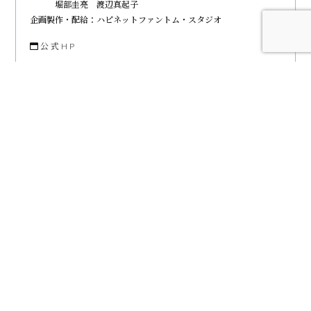
堀部圭亮 渡辺真起子
企画製作・配給：ハピネットファントム・スタジオ
公式HP
公式X
公式Instagram
一覧に戻る
SHARE