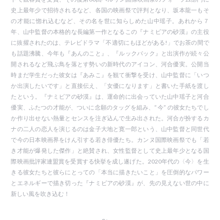
史上最年少で招待されるなど、各国の映画祭で評判となり、坂本龍一もそ
の才能に惚れ込むなど、その名を世に知らしめた山中瑶子。あれから７
年、山中監督の本格的な長編第一作となるこの『ナミビアの砂漠』の主役
に抜擢されたのは、テレビドラマ「不適切にもほどがある!」でお茶の間で
も話題沸騰、今年も『あんのこと』、『ルックバック』と出演作が続々公
開されるなど飛ぶ鳥を落とす勢いの新時代のアイコン、河合優実。公開当
時まだ学生だった彼女は『あみこ』を観て衝撃を受け、山中監督に「いつ
か出演したいです」と直接伝え、「女優になります」と書いた手紙を渡し
たという。『ナミビアの砂漠』は、運命的に出会っていた山中瑶子と河合
優実、ふたつの才能が、ついに念願のタッグを組み、“ 今” の彼女たちでし
か作り出せない熱量とセンスを注ぎ込んで生み出された。河合が扮するカ
ナの二人の恋人を演じるのは金子大地と寛一郎という、山中監督と同世代
で今の日本映画界をけん引する若き俳優たち。カンヌ国際映画祭でも「若
き才能が爆発した傑作」と絶賛され、女性監督として史上最年少となる国
際映画批評家連盟賞を受賞する快挙を成し遂げた。2020年代の〈今〉を生
きる彼女たちと彼らにとっての「本当に描きたいこと」を圧倒的なパワー
とエネルギーで描き切った『ナミビアの砂漠』が、先の見えない世の中に
新しい風を吹き込む！