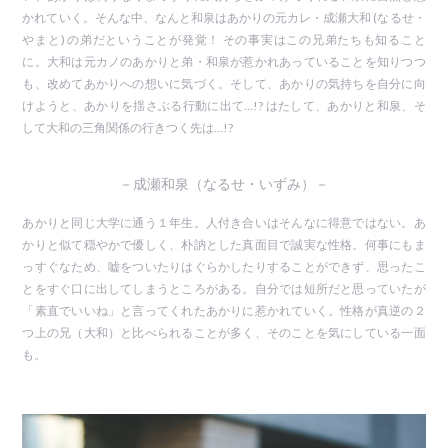
かれていく。そんな中、なんと和泉はあかりの元カレ・成瀬大和 (なるせ・
やまと) の弟だということが発覚！ その事実はこの兄弟たちも知ること
に。大和は元カノのあかりと弟・和泉が惹かれあっていることを知りつつ
も、改めてあかりへの想いに気づく。そして、あかりの気持ちを自分に向
けようと、あかりを揺さぶる行動に出て…!? はたして、あかりと和泉、そ
して大和の三角関係の行きつく先は…!?
－成瀬和泉（なるせ・いずみ）－
あかりと同じ大学に通う１年生。人付き合いはそんなに得意ではない。あ
かりと似て穏やかで優しく、朴訥とした真面目で誠実な性格。何事にもま
っすぐなため、嘘をついたりはぐらかしたりすることができず、思ったこ
とをすぐ口に出してしまうところがある。自分では短所だと思っていたが
「素直でいいね」と言ってくれたあかりに惹かれていく。性格が真逆の２
つ上の兄（大和）と比べられることが多く、そのことを気にしている一面
も。