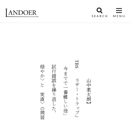
〈穏やか〉と〈実直〉の同居
TBS『ブラザー・トラップ』
「今までで一番難しい役」
試行錯誤を繰り返した、
【山中柔太朗】