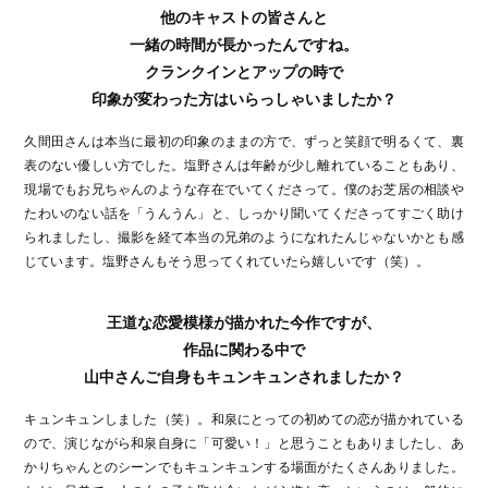
他のキャストの皆さんと
一緒の時間が長かったんですね。
クランクインとアップの時で
印象が変わった方はいらっしゃいましたか？
久間田さんは本当に最初の印象のままの方で、ずっと笑顔で明るくて、裏
表のない優しい方でした。塩野さんは年齢が少し離れていることもあり、
現場でもお兄ちゃんのような存在でいてくださって。僕のお芝居の相談や
たわいのない話を「うんうん」と、しっかり聞いてくださってすごく助け
られましたし、撮影を経て本当の兄弟のようになれたんじゃないかとも感
じています。塩野さんもそう思ってくれていたら嬉しいです（笑）。
王道な恋愛模様が描かれた今作ですが、
作品に関わる中で
山中さんご自身もキュンキュンされましたか？
キュンキュンしました（笑）。和泉にとっての初めての恋が描かれている
ので、演じながら和泉自身に「可愛い！」と思うこともありましたし、あ
かりちゃんとのシーンでもキュンキュンする場面がたくさんありました。