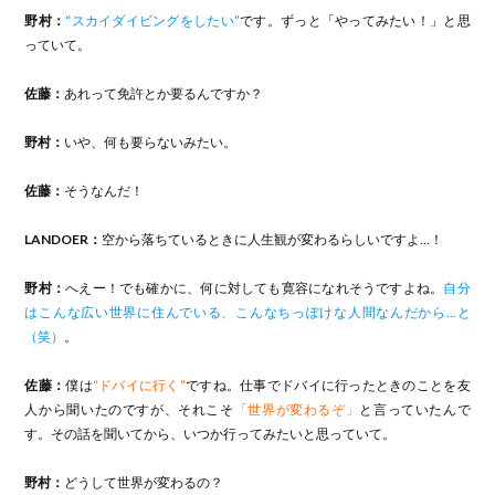
野村：
“スカイダイビングをしたい”
です。ずっと「やってみたい！」と思
っていて。
佐藤：
あれって免許とか要るんですか？
野村：
いや、何も要らないみたい。
佐藤：
そうなんだ！
LANDOER：
空から落ちているときに人生観が変わるらしいですよ…！
野村：
へえー！でも確かに、何に対しても寛容になれそうですよね。
自分
はこんな広い世界に住んでいる、こんなちっぽけな人間なんだから…と
（笑）
。
佐藤：
僕は
“ドバイに行く”
ですね。仕事でドバイに行ったときのことを友
人から聞いたのですが、それこそ
「世界が変わるぞ」
と言っていたんで
す。その話を聞いてから、いつか行ってみたいと思っていて。
野村：
どうして世界が変わるの？