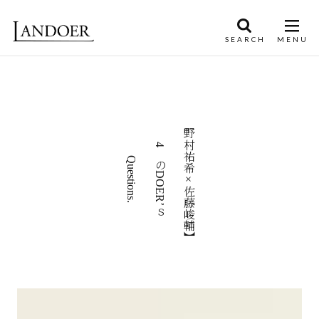
【野村祐希×佐藤峻輔】
4つのDOER’ｓ
Questions.