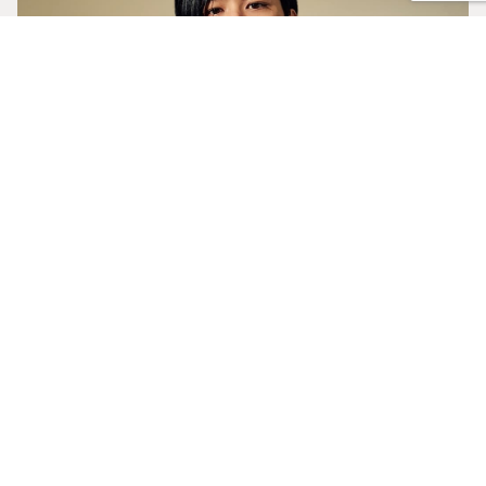
野村祐希
のむら ゆうき
6月21日生まれ。
Huluオリジナルドラマ『君と世界が終わる日に Season4』、EX『単身花日』
などに出演
事務所公式HP
公式X
公式Instagram