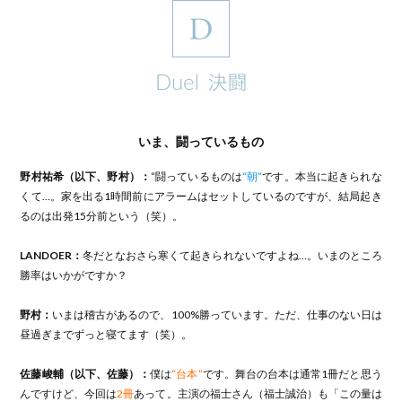
いま、闘っているもの
野村祐希（以下、野村）：
“闘っているものは
“朝”
です。本当に起きられな
くて…。家を出る1時間前にアラームはセットしているのですが、結局起き
るのは出発15分前という（笑）。
LANDOER：
冬だとなおさら寒くて起きられないですよね…。いまのところ
勝率はいかがですか？
野村：
いまは稽古があるので、100%勝っています。ただ、仕事のない日は
昼過ぎまでずっと寝てます（笑）。
佐藤峻輔（以下、佐藤）：
僕は
“台本”
です。舞台の台本は通常1冊だと思う
んですけど、今回は
2冊
あって。主演の福士さん（福士誠治）も「この量は