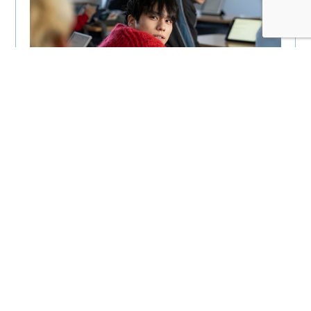
日本テレビZドラマ『沼る。港区女子高生』
毎週土曜14:30～15:00（関東ローカル）
第1話は2月25日放送
※第3話は報道特番のため放送時間が変更になります。
3月11日（土）16:30～17:00放送
配信メディア：TVer、Hulu、日テレTADAほか（第1話は2月25
日15時配信）
出演：桜田ひより 豊田裕大 吉田美月喜 矢吹奈子 中川大
輔 山下幸輝