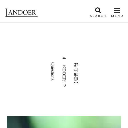
4つのDOER’ｓ
【野村麻純】
Questions.