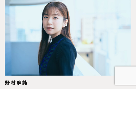
野村麻純
のむら ますみ
10月10日生まれ。
時に淡く、時に瑞々しく、
無邪気に変化する至純の表情がやわらかに光るDOER
公式X
公式Instagram