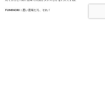
FUMINORI：
悪い意味だろ、それ！
「MORRIE」by SEIYA
SEIYA：
MORRIEくんは、メインボーカルで歌が上手。あと、みんなのヘア
セットをやってくれたり、自分たちで衣装を決める時に一緒に決めてくれ
たりするオシャレさんで、とてもカッコいい人です。
「SEIYA」by HARUKI
HARUKI：
SEIYAくんはスタイルがとても良くて、笑顔が素敵な人です。い
つもクールなので、たまに見せる笑顔が良いんです。
「HARUKI」by FUMINORI
FUMINORI：
HARUKIは不思議ちゃんで、学校と芸能活動の両立をすごく
頑張っている人。グループの中で第一印象のヒキが強いのがHARUKIで、
初めてBUDDiiSを観た方たちに「あの子は誰？」と興味を湧かせるのもダ