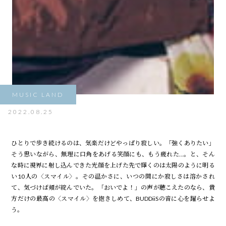
MUSIC LAND
2022.08.25
ひとりで歩き続けるのは、気楽だけどやっぱり寂しい。「強くありたい」
そう思いながら、無理に口角をあげる笑顔にも、もう疲れた…。と、そん
な時に視界に射し込んできた光――顔を上げた先で輝くのは太陽のように明る
い10人の〈スマイル〉。その温かさに、いつの間にか寂しさは溶かされ
て、気づけば頬が綻んでいた。「おいでよ！」の声が聴こえたのなら、貴
方だけの最高の〈スマイル〉を抱きしめて、BUDDiiSの音に心を躍らせよ
う。