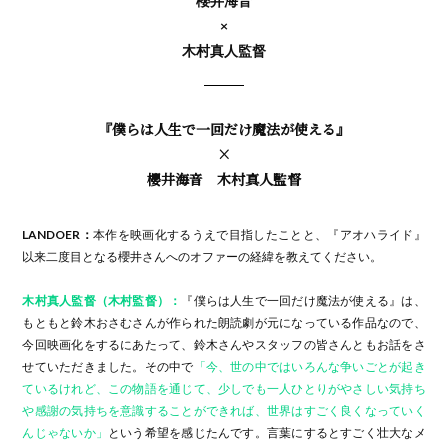
櫻井海音
×
木村真人監督
『僕らは人生で一回だけ魔法が使える』
×
櫻井海音 木村真人監督
LANDOER：
本作を映画化するうえで目指したことと、『アオハライド』
以来二度目となる櫻井さんへのオファーの経緯を教えてください。
木村真人監督（木村監督）：
『僕らは人生で一回だけ魔法が使える』は、
もともと鈴木おさむさんが作られた朗読劇が元になっている作品なので、
今回映画化をするにあたって、鈴木さんやスタッフの皆さんともお話をさ
せていただきました。その中で
「今、世の中ではいろんな争いごとが起き
ているけれど、この物語を通じて、少しでも一人ひとりがやさしい気持ち
や感謝の気持ちを意識することができれば、世界はすごく良くなっていく
んじゃないか」
という希望を感じたんです。言葉にするとすごく壮大なメ