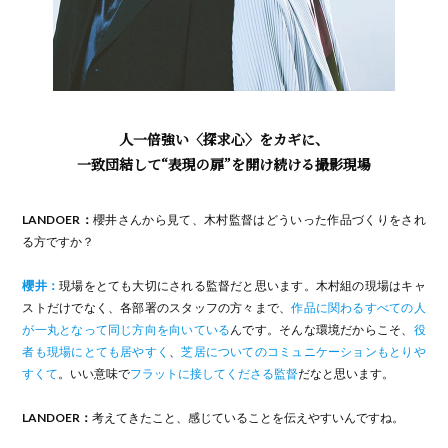
人一倍強い〈探求心〉をカギに、
一致団結して“表現の扉”を開け続ける撮影現場
LANDOER：
櫻井さんから見て、木村監督はどういった作品づくりをされ
る方ですか？
櫻井：
現場をとても大切にされる監督だと思います。木村組の現場はキャ
ストだけでなく、各部署のスタッフの方々まで、
作品に関わるすべての人
が一丸となって同じ方向を向いている
んです。そんな環境だからこそ、
役
者も現場にとても居やすく
、
芝居についてのコミュニケーションもとりや
すくて
。いい意味で
フラットに接してくださる監督
だなと思います。
LANDOER：
考えてきたこと、感じていることを伝えやすいんですね。