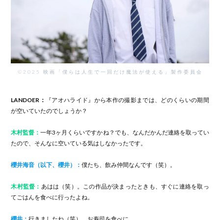
©2025 映画「僕らは人生で一回だけ魔法が使える」製作委員会
LANDOER：
『アオハライド』から本作の撮影までは、どのくらいの期間
が空いていたのでしょうか？
木村監督：
一年3ヶ月くらいですかね？でも、なんだかんだ連絡を取ってい
たので、そんなに空いている気はしなかったです。
櫻井海音（以下、櫻井）：
僕たち、飲み仲間なんです（笑）。
木村監督：
あはは（笑）。この作品が決まったときも、すぐに連絡を取っ
てごはんを食べに行ったよね。
櫻井：
行きましたね（笑）。お寿司を食べに。