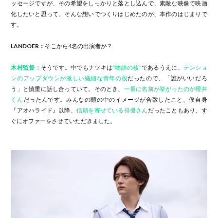
ッセージですが、その希望をしっかりと落とし込んで、素敵な映像で映画
化したいと思って。そんな想いでつくりはじめたのが、本作のはじまりで
す。
LANDOER：
そこから4名の出演者が？
木村監督：
そうです。中でもナツキは
“物語の核”
であるうえに、
テンショ
ンのアップダウンが激しい繊細な青年の役
だったので、「誰がいいだろ
う」と慎重に話し合っていて。そのとき、
一番に名前が挙がったのが櫻井
くん
だったんです。みんなの頭の中のイメージが合致したこと、僕自身
『アオハライド』以降、
信頼を寄せている俳優さん
だったこともあり、す
ぐにオファーをさせていただきました。