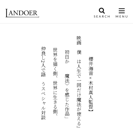
映画『僕らは人生で一回だけ魔法が使える』
「初日から〈魔法〉を感じた作品」
仲良し2人で語らうスペシャル対談
世界を描く側、世界に生きる側、
【櫻井海音×木村真人監督】