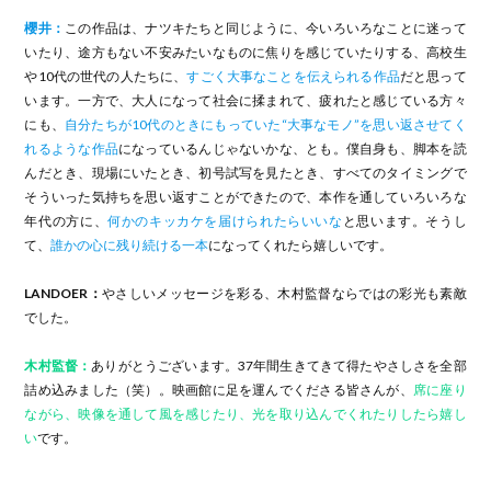
櫻井：
この作品は、ナツキたちと同じように、今いろいろなことに迷って
いたり、途方もない不安みたいなものに焦りを感じていたりする、高校生
や10代の世代の人たちに、
すごく大事なことを伝えられる作品
だと思って
います。一方で、大人になって社会に揉まれて、疲れたと感じている方々
にも、
自分たちが10代のときにもっていた“大事なモノ”を思い返させてく
れるような作品
になっているんじゃないかな、とも。僕自身も、脚本を読
んだとき、現場にいたとき、初号試写を見たとき、すべてのタイミングで
そういった気持ちを思い返すことができたので、本作を通していろいろな
年代の方に、
何かのキッカケを届けられたらいいな
と思います。そうし
て、
誰かの心に残り続ける一本
になってくれたら嬉しいです。
LANDOER：
やさしいメッセージを彩る、木村監督ならではの彩光も素敵
でした。
木村監督：
ありがとうございます。37年間生きてきて得たやさしさを全部
詰め込みました（笑）。映画館に足を運んでくださる皆さんが、
席に座り
ながら、映像を通して風を感じたり、光を取り込んでくれたりしたら嬉し
い
です。