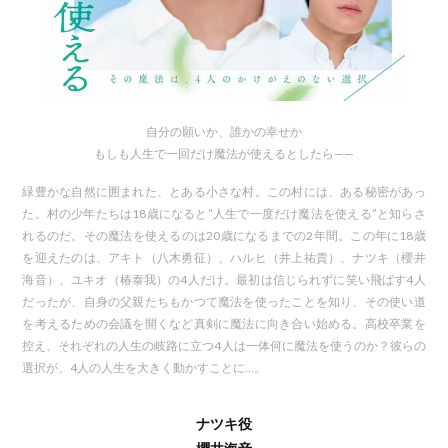
自分の願いか、誰かの幸せか
もしも人生で一回だけ魔法が使えるとしたら——
緑豊かな自然に囲まれた、とある小さな村。この村には、ある秘密があっ
た。村の少年たちは18歳になると”人生で一度だけ魔法を使える”と知らさ
れるのだ。その魔法を使えるのは20歳になるまでの2年間。この年に18歳
を迎えたのは、アキト（八木勇征）、ハルヒ（井上祐貴）、ナツキ（櫻井
海音）、ユキオ（椿泰我）の4人だけ。最初は信じられずに笑い飛ばす4人
だったが、自身の父親たちもかつて魔法を使ったことを知り、その使い道
を考えるための会議を開くなど真剣に魔法に向き合い始める。高校卒業を
控え、それぞれの人生の岐路に立つ4人は一体何に魔法を使うのか？彼らの
選択が、4人の人生を大きく動かすことに…。
ナツキ役