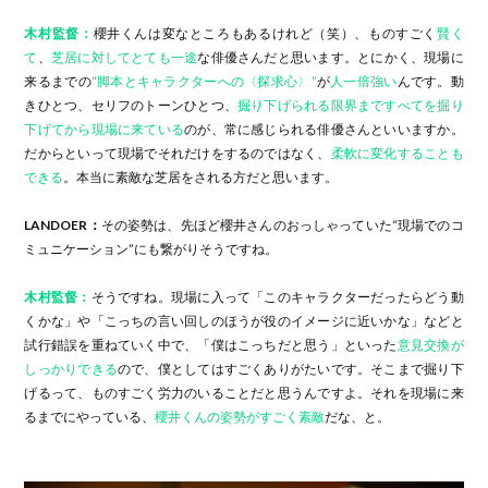
木村監督：
櫻井くんは変なところもあるけれど（笑）、ものすごく
賢く
て
、
芝居に対してとても一途
な俳優さんだと思います。とにかく、現場に
来るまでの
“脚本とキャラクターへの〈探求心〉”
が
人一倍強い
んです。動
きひとつ、セリフのトーンひとつ、
掘り下げられる限界まですべてを掘り
下げてから現場に来ている
のが、常に感じられる俳優さんといいますか。
だからといって現場でそれだけをするのではなく、
柔軟に変化することも
できる
。本当に素敵な芝居をされる方だと思います。
LANDOER：
その姿勢は、先ほど櫻井さんのおっしゃっていた“現場でのコ
ミュニケーション”にも繋がりそうですね。
木村監督：
そうですね。現場に入って「このキャラクターだったらどう動
くかな」や「こっちの言い回しのほうが役のイメージに近いかな」などと
試行錯誤を重ねていく中で、「僕はこっちだと思う」といった
意見交換が
しっかりできる
ので、僕としてはすごくありがたいです。そこまで掘り下
げるって、ものすごく労力のいることだと思うんですよ。それを現場に来
るまでにやっている、
櫻井くんの姿勢がすごく素敵
だな、と。