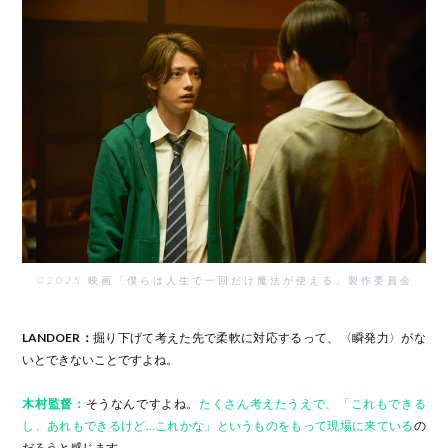
©2025 映画「僕らは人生で一回だけ魔法が使える」製作委員会
LANDOER：
掘り下げて考えた先で柔軟に対応するって、〈瞬発力〉がな
いとできないことですよね。
木村監督：
そうなんですよね。
たくさん考えたうえで、「これもできる
し、あれもできるけど…これかな」というものをもって現場に来ている
の
だろうと感じます。