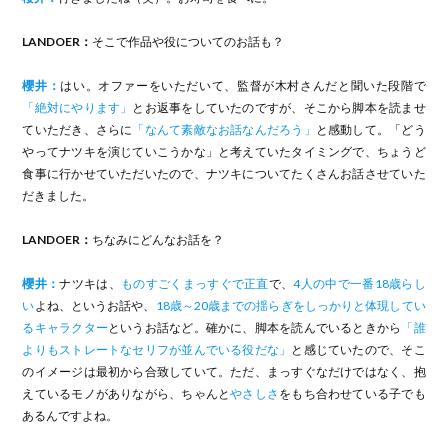
LANDOER：
そこで作品や役についてのお話も？
櫻井：
はい。オファーをいただいて、監督が木村さんだと聞いた段階で
「絶対にやります」
とお返事をしていたのですが、そこから脚本を読ませ
ていただき、さらに
「なんて素敵なお話なんだろう」
と感動して。「どう
やってナツキを演じていこうかな」と考えていたタイミングで、ちょうど
食事に行かせていただいたので、ナツキについてたくさんお話させていた
だきました。
LANDOER：
ちなみにどんなお話を？
櫻井：
ナツキは、
ものすごくまっすぐで正直
で、
4人の中で一番18歳らし
い
よね、というお話や、
18歳～20歳までの揺らぎをしっかりと体現してい
るキャラクター
というお話など。確かに、脚本を読んでいるときから
「誰
よりもストレートなセリフが並んでいる役だな」
と感じていたので、そこ
のイメージは最初から合致していて。ただ、まっすぐなだけではなく、抱
えているモノがありながら、ちゃんと
やさしさ
をもち合わせている子でも
あるんですよね。