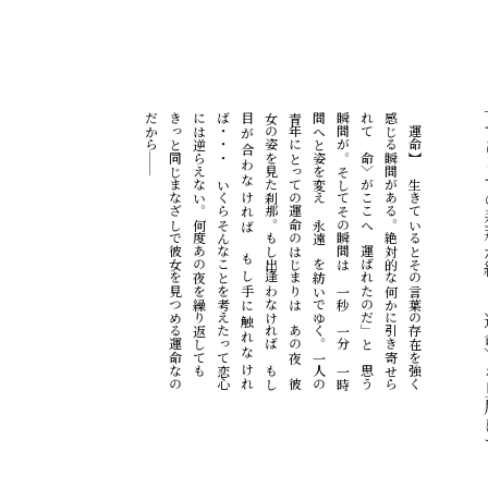
一つひとつの
――
【
運
命
】
、
生
き
て
い
る
と
そ
の
言
葉
の
存
在
を
強
く
感
じ
る
瞬
間
が
あ
る
。
絶
対
的
な
何
か
に
引
き
寄
せ
ら
れ
て
〈
命
〉
が
こ
こ
へ
「
運
ば
れ
た
の
だ
」
と
、
思
う
瞬
間
が
。
そ
し
て
そ
の
瞬
間
は
、
一
秒
、
一
分
、
一
時
間
へ
と
姿
を
変
え
〝
永
遠
〟
を
紡
い
で
ゆ
く
。
一
人
の
青
年
に
と
っ
て
の
運
命
の
は
じ
ま
り
は
、
あ
の
夜
、
彼
女
の
姿
を
見
た
刹
那
。
も
し
出
逢
わ
な
け
れ
ば
、
も
し
目
が
合
わ
な
け
れ
ば
、
も
し
手
に
触
れ
な
け
れ
ば
・
・
・
、
い
く
ら
そ
ん
な
こ
と
を
考
え
た
っ
て
恋
心
に
は
逆
ら
え
な
い
。
何
度
あ
の
夜
を
繰
り
返
し
て
も
、
き
っ
と
同
じ
ま
な
ざ
し
で
彼
女
を
見
つ
め
る
運
命
な
の
だ
か
ら