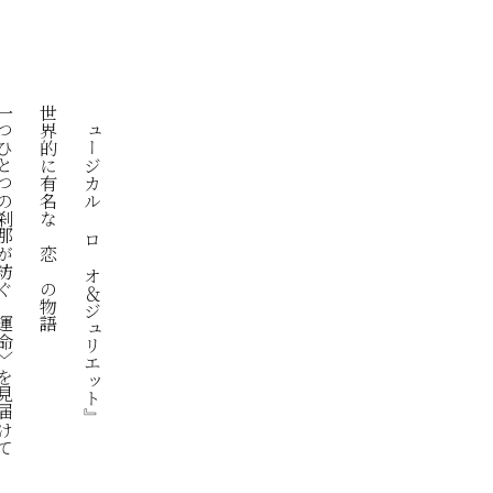
刹那が紡ぐ〈運命〉を見届けて
世界的に有名な〝恋〟の物語
ミュージカル 『ロミオ＆ジュリエット』