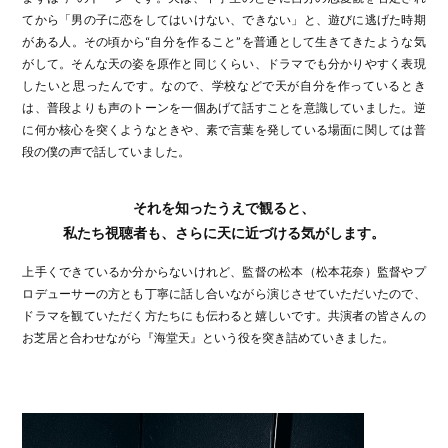
てから「男の子に恋をしてはいけない、できない」と、遊びに逃げた時期
がある人。その頃から“自分を作ること”を普通として生きてきたような気
がして。そんな天の姿を原作と同じくらい、ドラマでも分かりやすく表現
したいと思ったんです。なので、学校などで天が自分を作っているとき
は、普段よりも声のトーンを一個あげて話すことを意識していました。逆
に何か核心を突くようなときや、素で言葉を発している場面に関しては普
段の僕の声で話していました。
それを知ったうえで観ると、
私たち視聴者も、さらに天に近づける気がします。
上手くできているか分からないけれど、監督の松本（松本花奈）監督やプ
ロデューサーの方とも丁寧に話し合いながら演じさせていただいたので、
ドラマを観ていただく方たちにも伝わると嬉しいです。共演者の皆さんの
お芝居と合わせながら『海堂天』という役を突き詰めていきました。