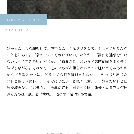
DRAMA LAND
2023.10.29
分かったような顔をして、納得したようなフリをして、少しずついろんな
ことを諦める。「幸せでいてくれればいい」だとか、「誰にも迷惑をかけ
ないように生きたい」だとか、〝綺麗ごと〟という名の防衛線を太く長く
伸ばしながら――。それでも、心のいちばん柔らかいとこに注いでくるあたた
かな〈希望〉からは、どうしても目を背けられない。「やっぱり届けた
い」と願う〈恋心〉、「そばにいたい」と呟く〈愛〉、「輝きたい」と自
分を諦めない〈挑戦心〉、今年の終わりが近づく頃、俳優・大倉空人が出
逢ったのは〝恋〟と〝挑戦〟、2つの〈希望〉の物語。