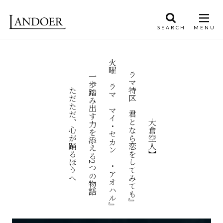
火曜ドラマ『マイ・セカンド・アオハル』
ドラマ特区『君となら恋をしてみても』
一歩踏み出す力を添える2つの物語
ただただ、心が踊るほうへ
【大倉空人】