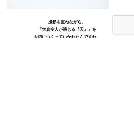
撮影を重ねながら、
「大倉空人が演じる『天』」を
大切につくっていかれたんですね。
そうですね。一度、原作者の窪田マル先生が現場に来てくださったことが
あったのですが、そのときに「本当に天がいる」と、言ってくださったん
です。僕、その言葉が本当に嬉しくて！正直それまでは、自然体で可愛い
魅力を持っている『海堂天』という人間をちゃんと演じられているのか不
安だったのですが、生みの親である窪田先生が僕の演じた天を見てそう感
じてくださったようで、ものすごく安心しました。その言葉のおかげで伸
び伸びとお芝居をすることができるようになりましたし、本当にありがた
く忘れられない一言です。
すごく嬉しい言葉ですね！
台本とマンガ原作をどちらも読んだからこそ感じた、
撮影におけるこだわりはありましたか？
松本監督の撮られる画がすごく綺麗で、なかでも江の島の景色やグルメが