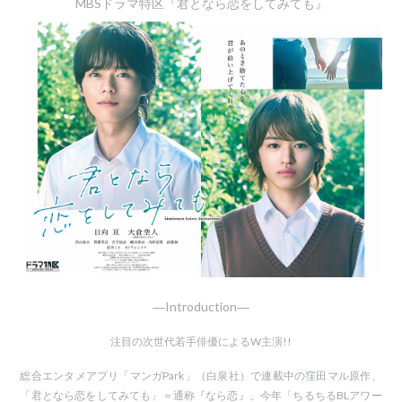
MBSドラマ特区『君となら恋をしてみても』
―Introduction―
注目の次世代若手俳優によるW主演!!
総合エンタメアプリ「マンガPark」（白泉社）で連載中の窪田マル原作、
「君となら恋をしてみても」＝通称『なら恋』。今年「ちるちるBLアワー