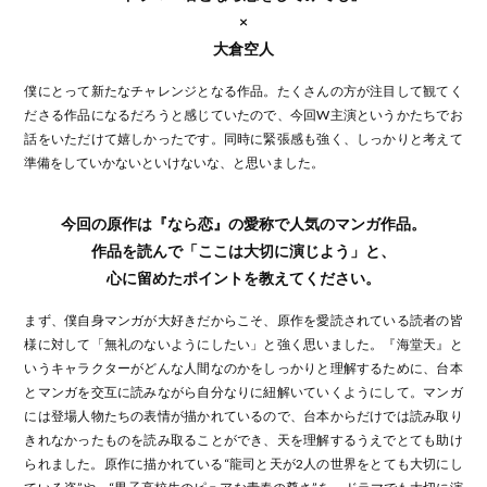
×
大倉空人
僕にとって新たなチャレンジとなる作品。たくさんの方が注目して観てく
ださる作品になるだろうと感じていたので、今回W主演というかたちでお
話をいただけて嬉しかったです。同時に緊張感も強く、しっかりと考えて
準備をしていかないといけないな、と思いました。
今回の原作は『なら恋』の愛称で人気のマンガ作品。
作品を読んで「ここは大切に演じよう」と、
心に留めたポイントを教えてください。
まず、僕自身マンガが大好きだからこそ、原作を愛読されている読者の皆
様に対して「無礼のないようにしたい」と強く思いました。『海堂天』と
いうキャラクターがどんな人間なのかをしっかりと理解するために、台本
とマンガを交互に読みながら自分なりに紐解いていくようにして。マンガ
には登場人物たちの表情が描かれているので、台本からだけでは読み取り
きれなかったものを読み取ることができ、天を理解するうえでとても助け
られました。原作に描かれている“龍司と天が2人の世界をとても大切にし