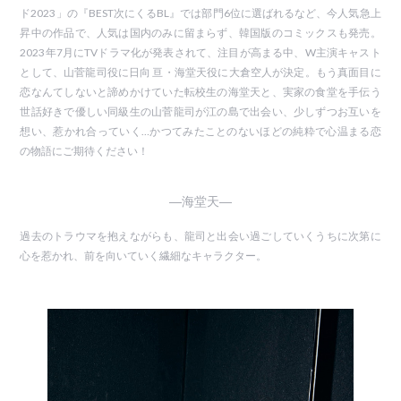
ド2023」の『BEST次にくるBL』では部門6位に選ばれるなど、今人気急上
昇中の作品で、人気は国内のみに留まらず、韓国版のコミックスも発売。
2023年7月にTVドラマ化が発表されて、注目が高まる中、W主演キャスト
として、山菅龍司役に日向 亘・海堂天役に大倉空人が決定。もう真面目に
恋なんてしないと諦めかけていた転校生の海堂天と、実家の食堂を手伝う
世話好きで優しい同級生の山菅龍司が江の島で出会い、少しずつお互いを
想い、惹かれ合っていく…かつてみたことのないほどの純粋で心温まる恋
の物語にご期待ください！
―海堂天―
過去のトラウマを抱えながらも、龍司と出会い過ごしていくうちに次第に
心を惹かれ、前を向いていく繊細なキャラクター。