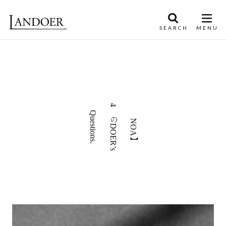
4つのDOER’s
【NOA】
Questions.