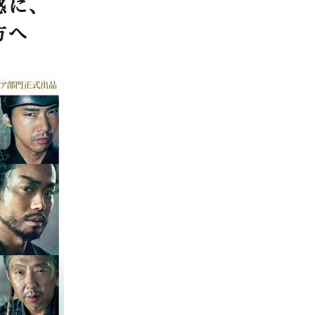
感に、
方へ