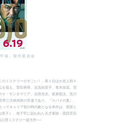
「黒牢城」製作委員会
「このミステリーがすごい！」第１位ほか史上初４
弘を迎え、菅田将暉、吉高由里子、青木崇高、宮
スケ・サンタマリア、吉原光夫、坂東龍汰、荒川
世界三大映画祭の常連であり、『スパイの妻』、
とってキャリア初の時代劇となる本作は、密室と
由里子）、地下牢に囚われた天才軍師・黒田官兵
心理ミステリー超大作──