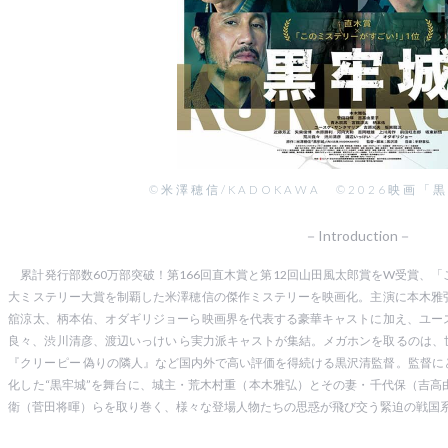
©米澤穂信/KADOKAWA ©2026映画
－Introduction－
累計発行部数60万部突破！第166回直木賞と第12回山田風太郎賞をW受賞、
大ミステリー大賞を制覇した米澤穂信の傑作ミステリーを映画化。主演に本木雅
舘涼太、柄本佑、オダギリジョーら映画界を代表する豪華キャストに加え、ユー
良々、渋川清彦、渡辺いっけい ら実力派キャストが集結。メガホンを取るのは、
『クリーピー 偽りの隣人』など国内外で高い評価を得続ける黒沢清監督。監督に
化した“黒牢城”を舞台に、城主・荒木村重（本木雅弘）とその妻・千代保（吉高
衛（菅田将暉）らを取り巻く、様々な登場人物たちの思惑が飛び交う緊迫の戦国系