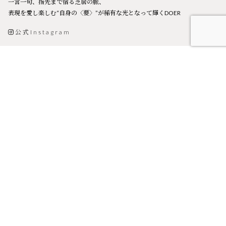
一言一句、指先まで宿る芝居の脈、
表現を愛し楽しむ“自身の〈要〉”が稀有な光となって輝くDOER
公式Instagram