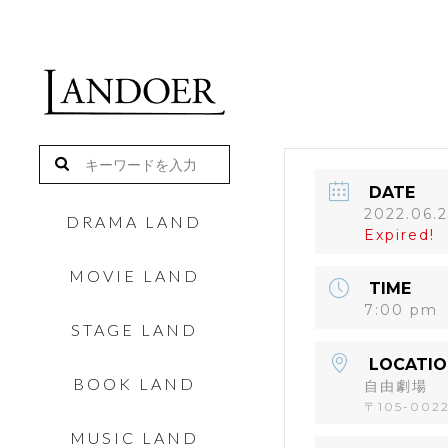
DATE
2022.06.
DRAMA LAND
Expired!
MOVIE LAND
TIME
7:00 pm
STAGE LAND
LOCATIO
BOOK LAND
自由劇場
〒105-002
MUSIC LAND