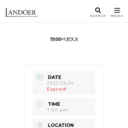
19:00ペガスス
DATE
2022.06.24
Expired!
TIME
7:00 pm
LOCATION