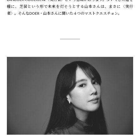
糧に、芝居という形で未来を灯そうとする山本さんは、まさに〈実行
者〉。そんなDOER・山本さんに聞いた４つのマストクエスチョン。