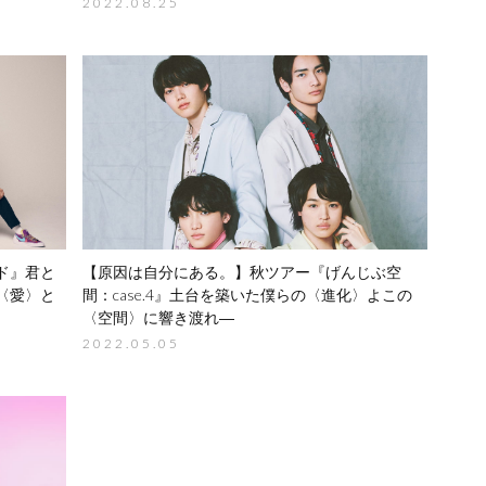
2022.08.25
ド』
君と
【原因は自分にある。】
秋ツアー『げんじぶ空
〈愛〉と
間：case.4』
土台を築いた僕らの〈進化〉よ
この
〈空間〉に響き渡れ―
2022.05.05