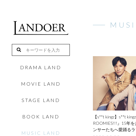
MUSI
DRAMA LAND
MOVIE LAND
STAGE LAND
BOOK LAND
【s**t kingz】
s**t k
ROOMIES!!!』
15年
ンサーたちへ
愛踊るラ
MUSIC LAND