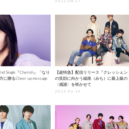
2022.08.27
2nd Single『Cherish』
「なり
【超特急】
配信リリース『クレッシェン
方に贈るCheer up message
の笑顔に向かう線路（みち）に
最上級の
〈感謝〉を咲かせて
2022.06.14