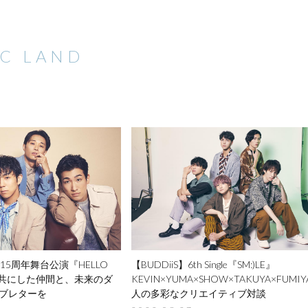
C LAND
ingz15周年舞台公演『HELLO
【BUDDiiS】
6th Single『SM:)LE』
を共にした仲間と、未来のダ
KEVIN×YUMA×SHOW×
TAKUYA×FUMIY
ブレターを
人の多彩なクリエイティブ対談