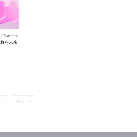
『Force to
一枚を
未来
5
Next