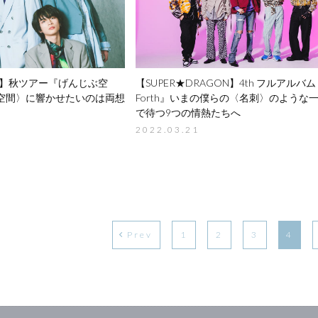
】
秋ツアー『げんじぶ空
【SUPER★DRAGON】
4th フルアルバム
空間〉に響かせたいのは
両想
Forth』
いまの僕らの〈名刺〉のような
で待つ9つの情熱たちへ
2022.03.21
Prev
1
2
3
4