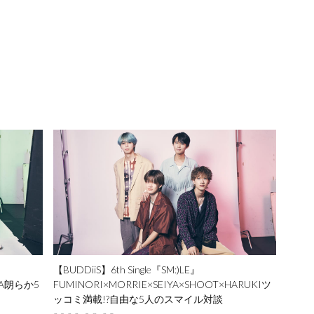
【BUDDiiS】
6th Single『SM:)LE』
A
朗らか5
FUMINORI×MORRIE×SEIYA×
SHOOT×HARUKI
ツ
ッコミ満載!?自由な5人のスマイル対談