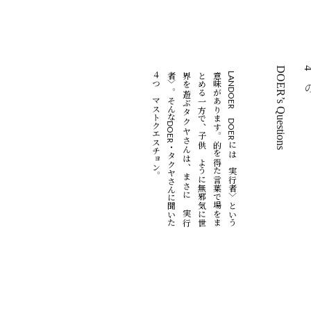
DOER’s Questions
4つ
。
L
A
N
D
O
E
R
の
D
O
E
R
に
は
〈
実
行
者
〉
と
い
う
意
味
が
あ
り
ま
す
。
的
を
得
た
言
葉
で
場
を
ま
と
め
る
一
方
で
、
子
供
の
よ
う
に
無
邪
気
に
世
界
を
遊
ぶ
タ
ク
ヤ
さ
ん
は
、
ま
さ
に
〈
実
行
者
〉
。
そ
ん
な
D
O
E
R
・
タ
ク
ヤ
さ
ん
に
聞
い
た
４
つ
の
マ
ス
ト
ク
エ
ス
チ
ョ
ン