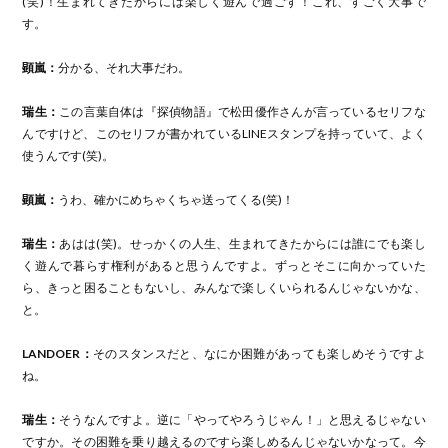
(笑)！生まれてきたからには楽しく遊んで過ごす！これ、すごく大事で
す。
顕嵐：
分かる、それ大事だわ。
瑞生：
この言葉自体は『探偵物語』で松田優作さんが言っているセリフな
んですけど、このセリフが書かれているLINEスタンプを持っていて、よく
使うんです(笑)。
顕嵐：
うわ、確かにめちゃくちゃ送ってくる(笑)！
瑞生：
あはは(笑)。せっかくの人生、生まれてきたからには誰にでも楽し
く遊んで暮らす権利があると思うんですよ。ずっとそこに向かっていた
ら、きっと困ることもないし、みんなで楽しくいられるんじゃないかな、
と。
LANDOER：
そのスタンスだと、なにか困難があっても楽しめそうですよ
ね。
瑞生：
そうなんですよ。逆に「やってやろうじゃん！」と思えるじゃない
ですか。その困難を乗り越えるのですら楽しめるんじゃないかなって。今