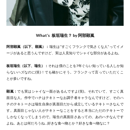
What‘s 板垣瑞生？ by 阿部顕嵐
阿部顕嵐（以下、顕嵐）：
瑞生は“すごくフランクで気さくな人”ってイメ
ージがあると思うんですけど、実は人見知りでシャイな部分があるよね。
板垣瑞生（以下、瑞生）：
それは僕のことを7年ぐらい知っている人しか知
らないハズなのに(笑)！でも確かにそう。フランクって言っていただくこ
とが多いですね。
顕嵐：
でも実はシャイな一面があるんですよ(笑)。それでいて、すごく真
面目な人。作中でハチはテキトーなお調子者キャラなんですけど、そのハ
チのテキトーさは瑞生自身が真面目だから成立しているテキトーさなんで
す。真面目じゃない人がテキトーなことをすると本当にただのテキトーで
しかなくなってしまうので。瑞生の真面目さあっての、あのハチなんです
よね。あとは何だろうね…好きな食べ物とか？好きな食べ物なに？