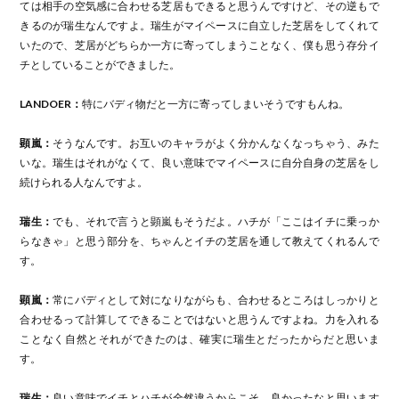
ては相手の空気感に合わせる芝居もできると思うんですけど、その逆もで
きるのが瑞生なんですよ。瑞生がマイペースに自立した芝居をしてくれて
いたので、芝居がどちらか一方に寄ってしまうことなく、僕も思う存分イ
チとしていることができました。
LANDOER：
特にバディ物だと一方に寄ってしまいそうですもんね。
顕嵐：
そうなんです。お互いのキャラがよく分かんなくなっちゃう、みた
いな。瑞生はそれがなくて、良い意味でマイペースに自分自身の芝居をし
続けられる人なんですよ。
瑞生：
でも、それで言うと顕嵐もそうだよ。ハチが「ここはイチに乗っか
らなきゃ」と思う部分を、ちゃんとイチの芝居を通して教えてくれるんで
す。
顕嵐：
常にバディとして対になりながらも、合わせるところはしっかりと
合わせるって計算してできることではないと思うんですよね。力を入れる
ことなく自然とそれができたのは、確実に瑞生とだったからだと思いま
す。
瑞生：
良い意味でイチとハチが全然違うからこそ、良かったなと思います