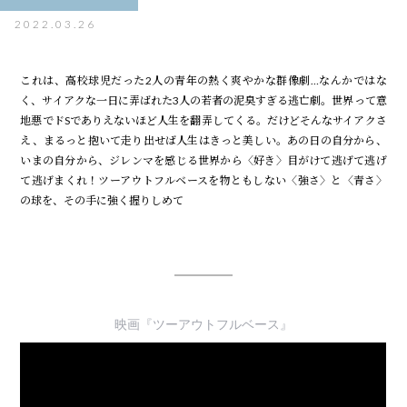
2022.03.26
これは、高校球児だった2人の青年の熱く爽やかな群像劇…なんかではな
く、サイアクな一日に弄ばれた3人の若者の泥臭すぎる逃亡劇。世界って意
地悪でドSでありえないほど人生を翻弄してくる。だけどそんなサイアクさ
え、まるっと抱いて走り出せば人生はきっと美しい。あの日の自分から、
いまの自分から、ジレンマを感じる世界から〈好き〉目がけて逃げて逃げ
て逃げまくれ！ツーアウトフルベースを物ともしない〈強さ〉と〈青さ〉
の球を、その手に強く握りしめて――
映画『ツーアウトフルベース』