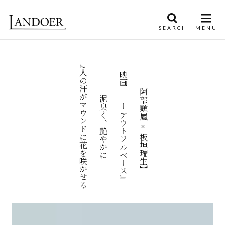
2人の汗がマウンドに花を咲かせる
映画『ツーアウトフルベース』
【阿部顕嵐 × 板垣瑞生】
泥臭く、艶やかに