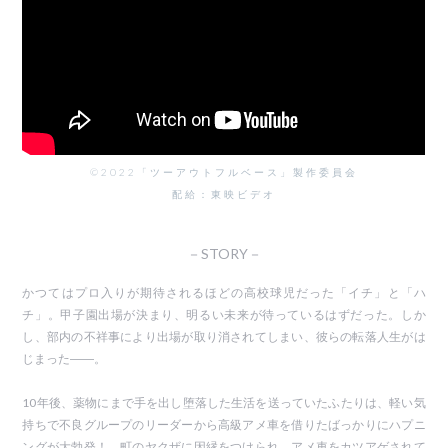
©2022「ツーアウトフルベース」製作委員会
配給：東映ビデオ
－STORY－
かつてはプロ入りが期待されるほどの高校球児だった「イチ」と「ハ
チ」。甲子園出場が決まり、明るい未来が待っているはずだった。しか
し、部内の不祥事により出場が取り消されてしまい、彼らの転落人生がは
じまった――。
10年後、薬物にまで手を出し堕落した生活を送っていたふたりは、軽い気
持ちで不良グループのリーダーから高級アメ車を借りたばっかりにハプニ
ングが大勃発！ 町のヤクザに因縁をつけられ、アメ車をカツアゲされて