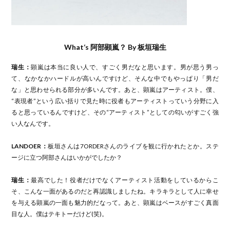
What‘s 阿部顕嵐？ By 板垣瑞生
瑞生：
顕嵐は本当に良い人で、すごく男だなと思います。男が思う男っ
て、なかなかハードルが高いんですけど、そんな中でもやっぱり「男だ
な」と思わせられる部分が多いんです。あと、顕嵐はアーティスト。僕、
“表現者”という広い括りで見た時に役者もアーティストっていう分野に入
ると思っているんですけど、その“アーティスト”としての匂いがすごく強
い人なんです。
LANDOER：
板垣さんは7ORDERさんのライブを観に行かれたとか。ステ
ージに立つ阿部さんはいかがでしたか？
瑞生：
最高でした！役者だけでなくアーティスト活動をしているからこ
そ、こんな一面があるのだと再認識しましたね。キラキラとして人に幸せ
を与える顕嵐の一面も魅力的だなって。あと、顕嵐はベースがすごく真面
目な人。僕はテキトーだけど(笑)。