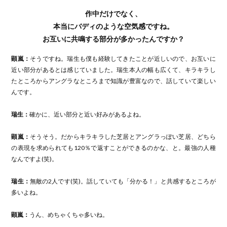
作中だけでなく、
本当にバディのような空気感ですね。
お互いに共鳴する部分が多かったんですか？
顕嵐：
そうですね。瑞生も僕も経験してきたことが近しいので、お互いに
近い部分があるとは感じていました。瑞生本人の幅も広くて、キラキラし
たところからアングラなところまで知識が豊富なので、話していて楽しい
んです。
瑞生：
確かに、近い部分と近い好みがあるよね。
顕嵐：
そうそう。だからキラキラした芝居とアングラっぽい芝居、どちら
の表現を求められても120％で返すことができるのかな、と。最強の人種
なんですよ(笑)。
瑞生：
無敵の2人です(笑)。話していても「分かる！」と共感するところが
多いよね。
顕嵐：
うん、めちゃくちゃ多いね。