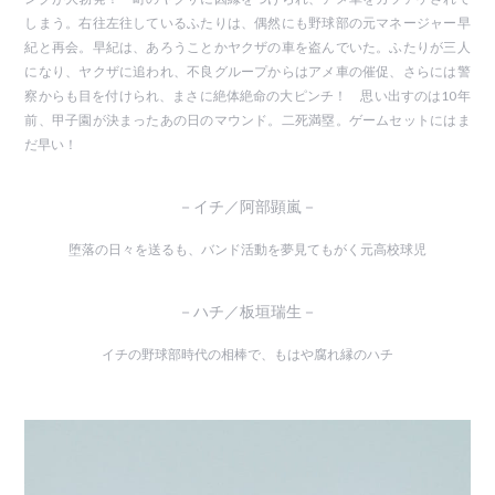
しまう。右往左往しているふたりは、偶然にも野球部の元マネージャー早
紀と再会。早紀は、あろうことかヤクザの車を盗んでいた。ふたりが三人
になり、ヤクザに追われ、不良グループからはアメ車の催促、さらには警
察からも目を付けられ、まさに絶体絶命の大ピンチ！ 思い出すのは10年
前、甲子園が決まったあの日のマウンド。二死満塁。ゲームセットにはま
だ早い！
－イチ／阿部顕嵐－
堕落の日々を送るも、バンド活動を夢見てもがく元高校球児
－ハチ／板垣瑞生－
イチの野球部時代の相棒で、もはや腐れ縁のハチ