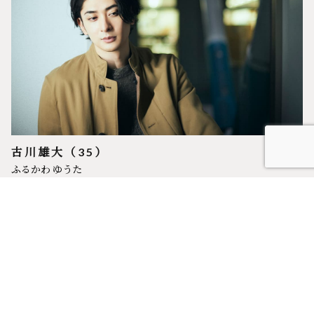
古川雄大（35）
ふるかわ ゆうた
1987年7月9日生まれ。
言葉や感情を“単色的”に捉えることなく、
緩やかなグラデーションの海をゆったりと泳ぎ味わうDOER
スタッフ公式Twitter
公式Instagram