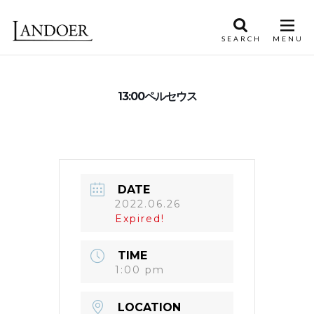
13:00ペルセウス
DATE
2022.06.26
Expired!
TIME
1:00 pm
LOCATION