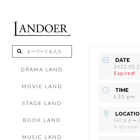
DATE
2022.05.2
DRAMA LAND
Expired!
MOVIE LAND
TIME
5:30 pm
STAGE LAND
LOCATIO
BOOK LAND
IHIステ
〒135-006
MUSIC LAND