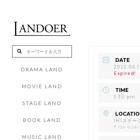
DATE
2022.06.1
DRAMA LAND
Expired!
MOVIE LAND
TIME
5:30 pm
STAGE LAND
LOCATIO
BOOK LAND
IHIステ
〒135-006
MUSIC LAND