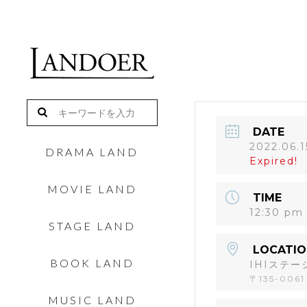
DATE
2022.06.1
DRAMA LAND
Expired!
MOVIE LAND
TIME
12:30 pm
STAGE LAND
LOCATIO
BOOK LAND
IHIステ
〒135-006
MUSIC LAND