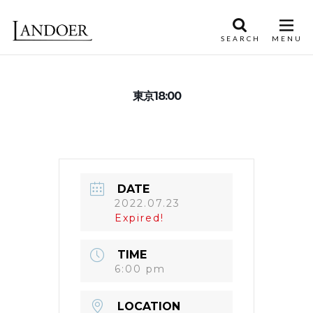
東京18:00
DATE
2022.07.23
Expired!
TIME
6:00 pm
LOCATION