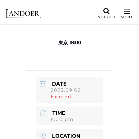
東京 18:00
DATE
2023.09.02
Expired!
TIME
6:00 pm
LOCATION